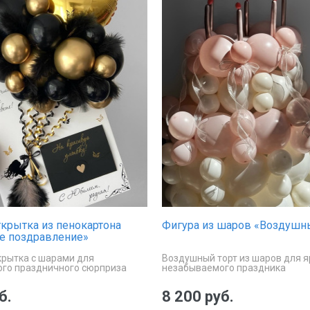
крытка из пенокартона
Фигура из шаров «Воздушн
е поздравление»
крытка с шарами для
Воздушный торт из шаров для я
го праздничного сюрприза
незабываемого праздника
б.
8 200 руб.