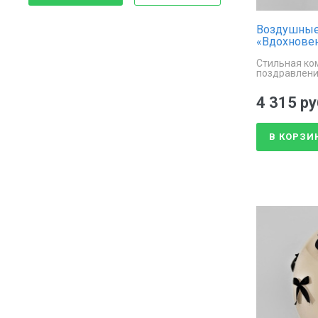
Для молодоженов
Воздушные
Для мужа
«Вдохновен
Для мужчин
Стильная ко
поздравлен
Для новорожденных
4 315 ру
Для подруги
В КОРЗИ