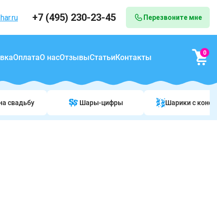
+7 (495) 230-23-45
har.ru
Перезвоните мне
0
вка
Оплата
О нас
Отзывы
Статьи
Контакты
на свадьбу
Шары-цифры
Шарики c конф