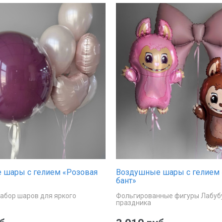
 шары с гелием «Розовая
Воздушные шары с гелием 
бант»
абор шаров для яркого
Фольгированные фигуры Лабубу
праздника