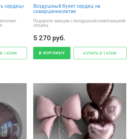
ь сердец»
Воздушный букет сердец на
совершеннолетие
аполнит
Подарите эмоции с воздушной композицией
ью
сердец
5 270 руб.
В КОРЗИНУ
В 1 КЛИК
КУПИТЬ В 1 КЛИК