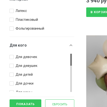
3 940 ру
Зеленый
Латекс
Золотой
В КОРЗИ
Пластиковый
Коричневый
Фольгированный
Красный
Розовый
Для кого
Серебряный
Сиреневый
Для девочек
Триколор
Для девушек
Фиолетовый
Для детей
Фуксия
Для дочки
Чёрный
Для жены
Для мамы
ПОКАЗАТЬ
СБРОСИТЬ