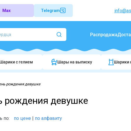
info@as
Max
Telegram
Распродажа
Доста
Шарики c гелием
Шары на выписку
Шарики 
ень рождения девушке
ь рождения девушке
ь по:
по цене
|
по алфавиту