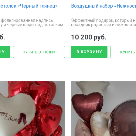
отолок «Чёрный глянец»
Воздушный набор «Нежност
 фольгированная надпись
Эффектный подарок, который н
ay и чёрные шары под потолком
праздник радостью и нежност
б.
10 200 руб.
НУ
В КОРЗИНУ
КУПИТЬ В 1 КЛИК
КУПИТЬ 