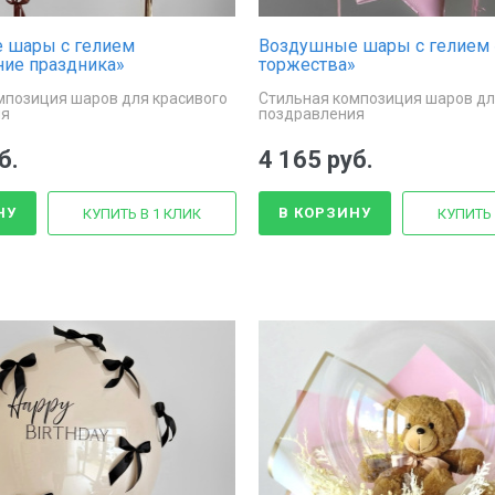
 шары с гелием
Воздушные шары с гелием 
ие праздника»
торжества»
мпозиция шаров для красивого
Стильная композиция шаров дл
ия
поздравления
б.
4 165 руб.
НУ
В КОРЗИНУ
КУПИТЬ В 1 КЛИК
КУПИТЬ 