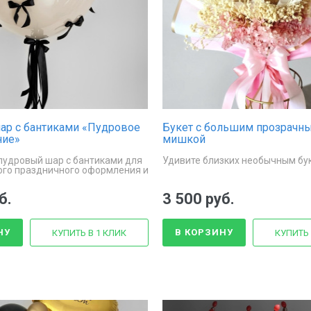
ар с бантиками «Пудровое
Букет с большим прозрачн
ние»
мишкой
удровый шар с бантиками для
Удивите близких необычным бу
го праздничного оформления и
ия
б.
3 500 руб.
НУ
В КОРЗИНУ
КУПИТЬ В 1 КЛИК
КУПИТЬ 