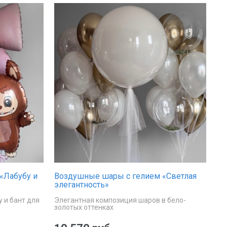
«Лабубу и
Воздушные шары с гелием «Светлая
элегантность»
 и бант для
Элегантная композиция шаров в бело-
золотых оттенках