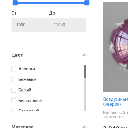
От
До
Цвет
Ассорти
Бежевый
Белый
Воздушные
Бирюзовый
Феерия»
Бордовый
Идеальный н
торжества
Жёлтый
Материал