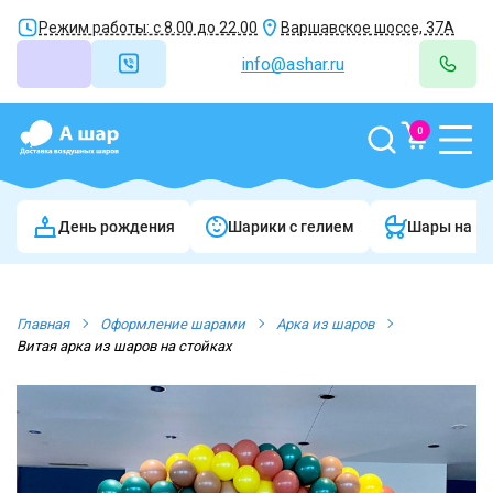
Режим работы: с 8.00 до 22.00
Варшавское шоссе, 37А
info@ashar.ru
0
День рождения
Шарики c гелием
Шары на в
Главная
Оформление шарами
Арка из шаров
Витая арка из шаров на стойках