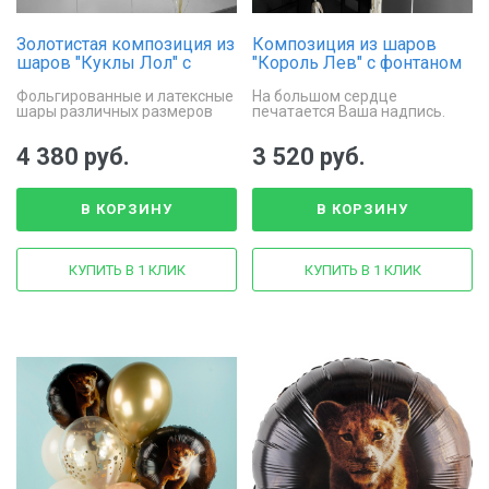
Золотистая композиция из
Композиция из шаров
шаров "Куклы Лол" с
"Король Лев" с фонтаном
шаром Королева Би и
шаров-сердечек
Фольгированные и латексные
На большом сердце
золотой короной
шары различных размеров
печатается Ваша надпись.
4 380 руб.
3 520 руб.
В КОРЗИНУ
В КОРЗИНУ
КУПИТЬ В 1 КЛИК
КУПИТЬ В 1 КЛИК