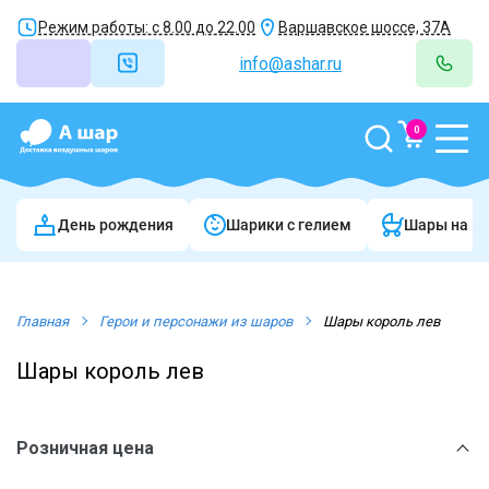
Режим работы: с 8.00 до 22.00
Варшавское шоссе, 37А
info@ashar.ru
0
День рождения
Шарики c гелием
Шары на в
Главная
Герои и персонажи из шаров
Шары король лев
Шары король лев
Розничная цена