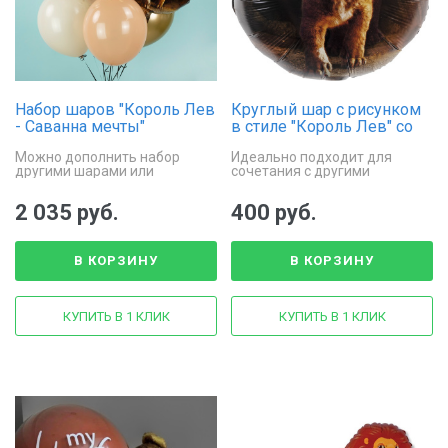
Набор шаров "Король Лев
Круглый шар с рисунком
- Саванна мечты"
в стиле "Король Лев" со
львенком
Можно дополнить набор
Идеально подходит для
другими шарами или
сочетания с другими
аксессуарами, чтобы
декоративными элементами,
подчеркнуть тематику
такими как шарики различных
2 035 руб.
400 руб.
мероприятия.
размеров и цветов.
В КОРЗИНУ
В КОРЗИНУ
КУПИТЬ В 1 КЛИК
КУПИТЬ В 1 КЛИК