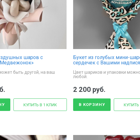
оздушных шаров с
Букет из голубых мини-шар
«Медвежонок»
сердечек с Вашими надпис
может быть другой, на ваш
Цвет шариков и упаковки можн
любой.
б.
2 200 руб.
НУ
В КОРЗИНУ
КУПИТЬ В 1 КЛИК
КУПИТЬ 