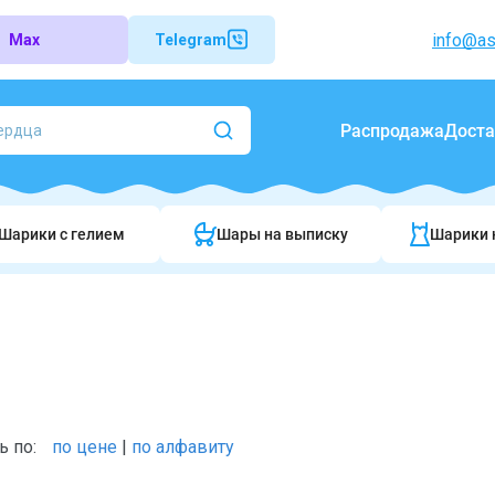
info@as
Max
Telegram
Распродажа
Доста
Шарики c гелием
Шары на выписку
Шарики 
ь по:
по цене
|
по алфавиту