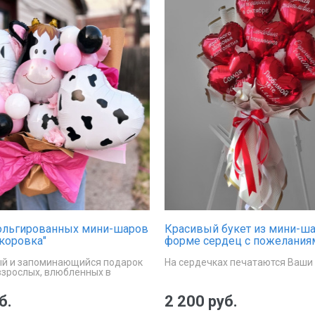
фольгированных мини-шаров
Красивый букет из мини-ш
 коровка"
форме сердец с пожелания
й и запоминающийся подарок
На сердечках печатаются Ваши 
взрослых, влюбленных в
атику.
б.
2 200 руб.