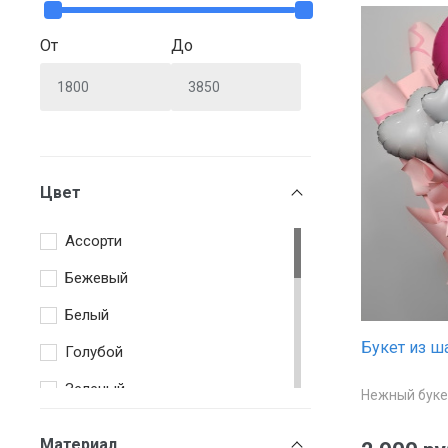
От
До
Цвет
Ассорти
Бежевый
Белый
Букет из ш
Голубой
Зеленый
Нежный буке
Красный
Материал