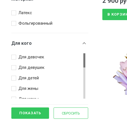
2 900 ру
Оранжевый
Латекс
Розовый
В КОРЗИ
Фольгированный
Синий
Сиреневый
Для кого
Фиолетовый
Фуксия
Для девочек
Чёрный
Для девушек
Для детей
Для жены
Для мамы
Для подруги
ПОКАЗАТЬ
СБРОСИТЬ