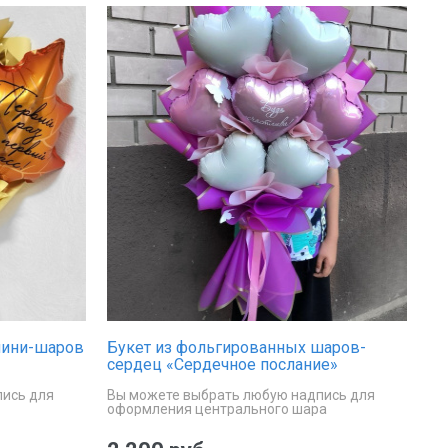
мини-шаров
Букет из фольгированных шаров-
сердец «Сердечное послание»
пись для
Вы можете выбрать любую надпись для
оформления центрального шара