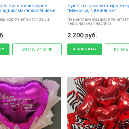
иреневых мини-шаров
Букет из красных шаров-се
с надписями-пожеланиями
"Мамочка, с Юбилеем"
шариках печатаются Ваши.
На центральном шаре печатает
персональная надпись.
б.
2 200 руб.
НУ
В КОРЗИНУ
КУПИТЬ В 1 КЛИК
КУПИТЬ 