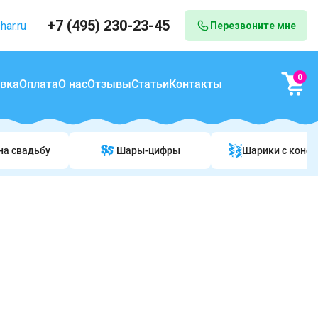
+7 (495) 230-23-45
har.ru
Перезвоните мне
0
вка
Оплата
О нас
Отзывы
Статьи
Контакты
на свадьбу
Шары-цифры
Шарики c конф