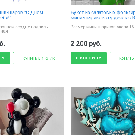
ини-шаров "С Днем
Букет из салатовых фольг
ебя!"
мини-шариков сердечек с 
пожеланиями
ванном сердце надпись
Размер мини-шариков около 15
ьная
б.
2 200 руб.
НУ
В КОРЗИНУ
КУПИТЬ В 1 КЛИК
КУПИТЬ 