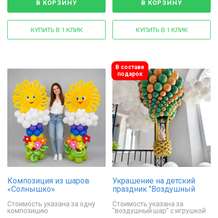
В КОРЗИНУ
В КОРЗИНУ
КУПИТЬ В 1 КЛИК
КУПИТЬ В 1 КЛИК
В составе
подарок
Композиция из шаров
Украшение на детский
«Солнышко»
праздник "Воздушный
шар в облаках"
Стоимость указана за одну
Стоимость указана за
композицию
"воздушный шар" с игрушкой
и 4 облачка