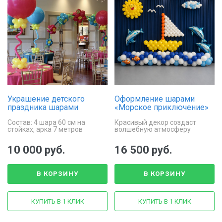
Украшение детского
Оформление шарами
праздника шарами
«Морское приключение»
Состав: 4 шара 60 см на
Красивый декор создаст
стойках, арка 7 метров
волшебную атмосферу
праздника детям
10 000 руб.
16 500 руб.
В КОРЗИНУ
В КОРЗИНУ
КУПИТЬ В 1 КЛИК
КУПИТЬ В 1 КЛИК