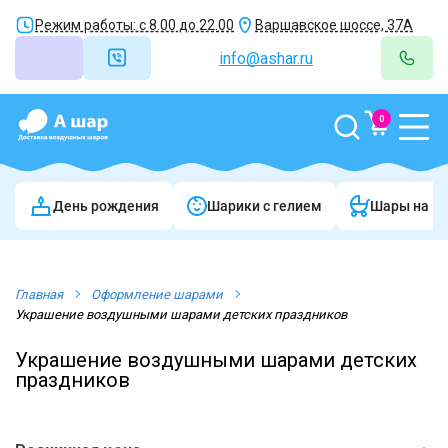
Режим работы: с 8.00 до 22.00
Варшавское шоссе, 37А
info@ashar.ru
0
День рождения
Шарики c гелием
Шары на в
Главная
Оформление шарами
Украшение воздушными шарами детских праздников
Украшение воздушными шарами детских
праздников