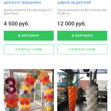
детского праздника
шаров на детский
«Летний лес»
праздник «Лягушонок на
Цена указана за гирлянду и 2
Цена указана за фотозону как
поляне»
фонтана
на фото
4 500 руб.
12 000 руб.
В КОРЗИНУ
В КОРЗИНУ
КУПИТЬ В 1 КЛИК
КУПИТЬ В 1 КЛИК