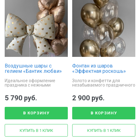
Воздушные шары с
Фонтан из шаров
гелием «Бантик любви»
«Эффектная роскошь»
Идеальное оформление
Золото и конфетти для
праздника с нежными
незабываемого праздничного
сердцами и бантом
декора
5 790 руб.
2 900 руб.
В КОРЗИНУ
В КОРЗИНУ
КУПИТЬ В 1 КЛИК
КУПИТЬ В 1 КЛИК