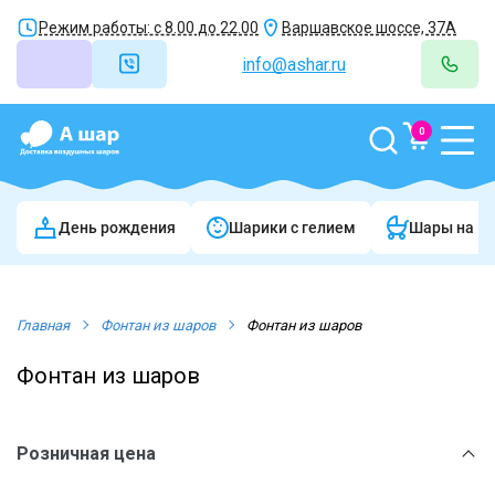
Режим работы: с 8.00 до 22.00
Варшавское шоссе, 37А
info@ashar.ru
0
День рождения
Шарики c гелием
Шары на в
Главная
Фонтан из шаров
Фонтан из шаров
Фонтан из шаров
Розничная цена