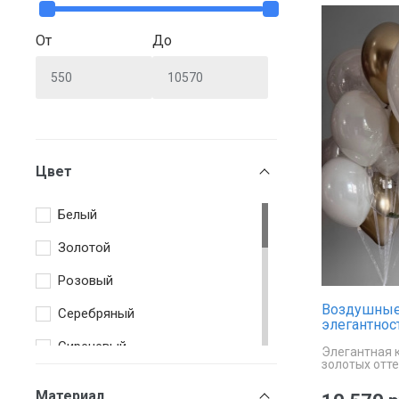
От
До
Цвет
Белый
Золотой
Розовый
Воздушные
Серебряный
элегантнос
Сиреневый
Элегантная 
золотых отт
Триколор
Материал