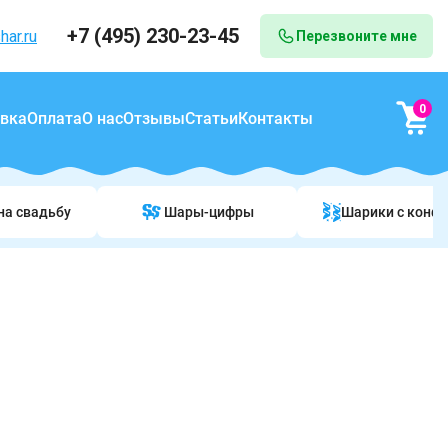
+7 (495) 230-23-45
har.ru
Перезвоните мне
0
вка
Оплата
О нас
Отзывы
Статьи
Контакты
на свадьбу
Шары-цифры
Шарики c конф