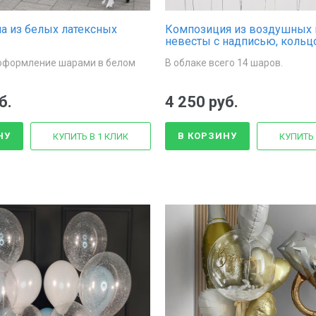
а из белых латексных
Композиция из воздушных 
невесты с надписью, кольц
латексными
оформление шарами в белом
В облаке всего 14 шаров.
б.
4 250 руб.
НУ
В КОРЗИНУ
КУПИТЬ В 1 КЛИК
КУПИТЬ 