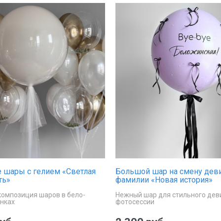
 шары с гелием «Светлая
Большой шар на смену дев
ть»
фамилии «Новая история»
композиция шаров в бело-
Нежный шар для стильного дев
енках
фотосессии