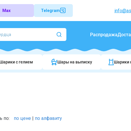
info@as
Max
Telegram
Распродажа
Доста
Шарики c гелием
Шары на выписку
Шарики 
ь по:
по цене
|
по алфавиту