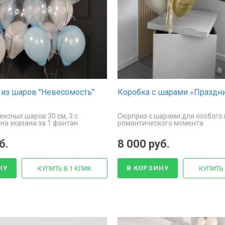
из шаров "Невесомость"
Коробка с шарами «Праздн
тексных шаров 30 см, 3 с
Сюрприз с шарами для особого
на указана за 1 фонтан
романтического момента
б.
8 000 руб.
НУ
В КОРЗИНУ
КУПИТЬ В 1 КЛИК
КУПИТЬ 