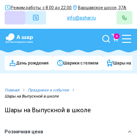
Режим работы: с 8.00 до 22.00
Варшавское шоссе, 37А
info@ashar.ru
0
День рождения
Шарики c гелием
Шары на в
Главная
Праздники и события
Шары на Выпускной в школе
Шары на Выпускной в школе
Розничная цена