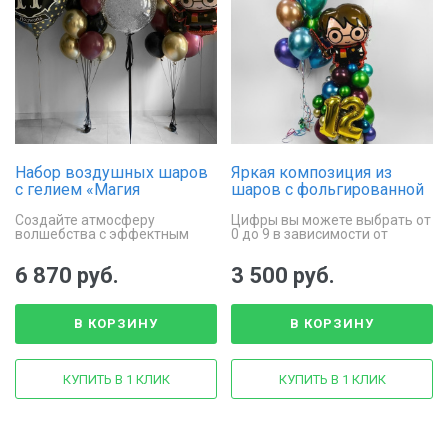
Набор воздушных шаров
Яркая композиция из
с гелием «Магия
шаров с фольгированной
Хогвартса»
фигурой «Гарри Поттер»
Создайте атмосферу
Цифры вы можете выбрать от
волшебства с эффектным
0 до 9 в зависимости от
набором шаров
возраста именинника
6 870 руб.
3 500 руб.
В КОРЗИНУ
В КОРЗИНУ
КУПИТЬ В 1 КЛИК
КУПИТЬ В 1 КЛИК