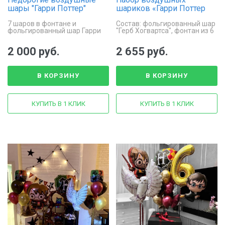
шары "Гарри Поттер"
шариков «Гарри Поттер
Хогвартс»
7 шаров в фонтане и
Состав: фольгированный шар
фольгированный шар Гарри
"Герб Хогвартса", фонтан из 6
Поттер
шаров
2 000 руб.
2 655 руб.
В КОРЗИНУ
В КОРЗИНУ
КУПИТЬ В 1 КЛИК
КУПИТЬ В 1 КЛИК