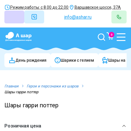
Режим работы: с 8.00 до 22.00
Варшавское шоссе, 37А
info@ashar.ru
0
День рождения
Шарики c гелием
Шары на в
Главная
Герои и персонажи из шаров
Шары гарри поттер
Шары гарри поттер
Розничная цена