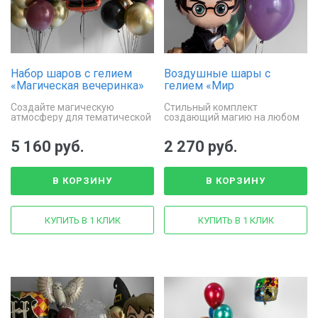
Набор шаров с гелием
Воздушные шары с
«Магическая вечеринка»
гелием «Мир
волшебства»
Создайте магическую
Стильный комплект
атмосферу для тематической
создающий магию на любом
вечеринки
празднике
5 160 руб.
2 270 руб.
В КОРЗИНУ
В КОРЗИНУ
КУПИТЬ В 1 КЛИК
КУПИТЬ В 1 КЛИК