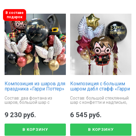
В составе
подарок
Композиция из шаров для
Композиция с большим
праздника «Гарри Поттер»
шаром дабл стафф «Гарри
Поттер»
Состав: два фонтана из
Состав: большой стеклянный
шаров, большой шар с
шар с конфетти и надписью,
надписью на гирлянде Тассел
фольгированный Гарри
Поттер, фонтан из 10 шаров
9 230 руб.
6 545 руб.
В КОРЗИНУ
В КОРЗИНУ