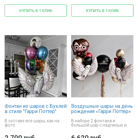
КУПИТЬ В 1 КЛИК
КУПИТЬ В 1 КЛИК
Фонтан из шаров с Буклей
Воздушные шары на день
в стиле "Гарри Поттер"
рождения «Гарри Поттер»
В составе все шары, как на
В наборе 2 фонтана и
фото
большой шар с надписью и
гирляндой Тассел
2 700 руб.
6 620 руб.