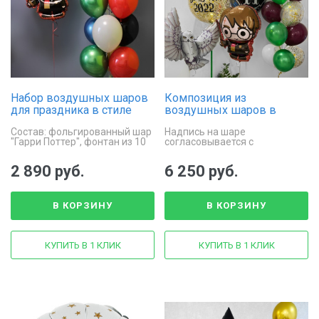
Набор воздушных шаров
Композиция из
для праздника в стиле
воздушных шаров в
«Гарри Поттер»
стиле «Гарри Поттер»
Состав: фольгированный шар
Надпись на шаре
"Гарри Поттер", фонтан из 10
согласовывается с
шаров
менеджером
2 890 руб.
6 250 руб.
В КОРЗИНУ
В КОРЗИНУ
КУПИТЬ В 1 КЛИК
КУПИТЬ В 1 КЛИК