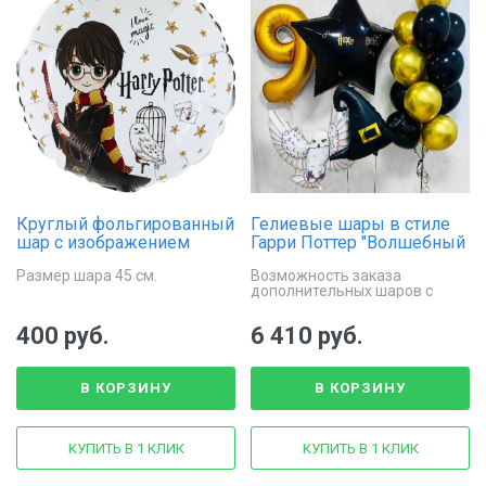
Круглый фольгированный
Гелиевые шары в стиле
шар с изображением
Гарри Поттер "Волшебный
Гарри Поттера
мир"
Размер шара 45 см.
Возможность заказа
дополнительных шаров с
персонализированными
элементами, такими как
400 руб.
6 410 руб.
инициалы, даты или
тематические символы.
В КОРЗИНУ
В КОРЗИНУ
КУПИТЬ В 1 КЛИК
КУПИТЬ В 1 КЛИК