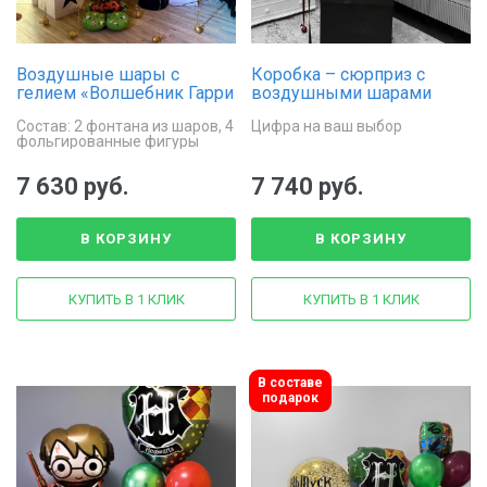
Воздушные шары с
Коробка – сюрприз с
гелием «Волшебник Гарри
воздушными шарами
Поттер»
«Гарри Поттер Хогвартс»
Состав: 2 фонтана из шаров, 4
Цифра на ваш выбор
фольгированные фигуры
7 630 руб.
7 740 руб.
В КОРЗИНУ
В КОРЗИНУ
КУПИТЬ В 1 КЛИК
КУПИТЬ В 1 КЛИК
В составе
подарок