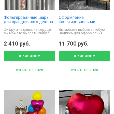
Фольгированные шары
Оформление
для праздничного декора
фольгированными
«Цифра и сердца»
шарами сердцами «Ноты
Цифру и надпись на сердце
Вы можете выбрать любую
Любви»
вы можете выбрать любую
надпись для оформления
больших сердец
2 410 руб.
11 700 руб.
В КОРЗИНУ
В КОРЗИНУ
КУПИТЬ В 1 КЛИК
КУПИТЬ В 1 КЛИК