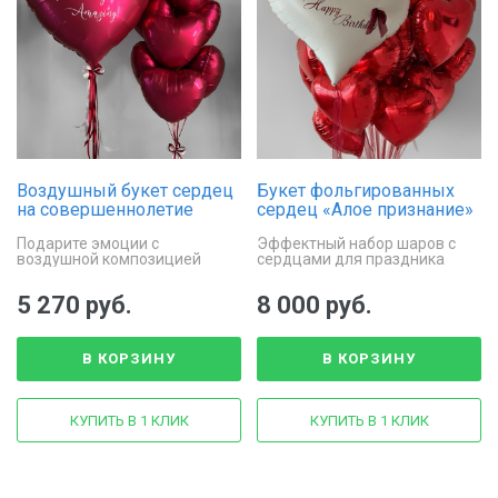
Воздушный букет сердец
Букет фольгированных
на совершеннолетие
сердец «Алое признание»
Подарите эмоции с
Эффектный набор шаров с
воздушной композицией
сердцами для праздника
сердец
5 270 руб.
8 000 руб.
В КОРЗИНУ
В КОРЗИНУ
КУПИТЬ В 1 КЛИК
КУПИТЬ В 1 КЛИК