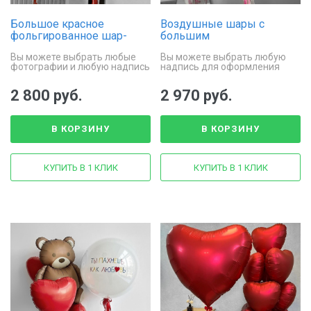
Большое красное
Воздушные шары с
фольгированное шар-
большим
сердце с фотографиями и
фольгированным
Вы можете выбрать любые
Вы можете выбрать любую
надписью
сердцем «Фуксия и
фотографии и любую надпись
надпись для оформления
пудра»
сердца
2 800 руб.
2 970 руб.
В КОРЗИНУ
В КОРЗИНУ
КУПИТЬ В 1 КЛИК
КУПИТЬ В 1 КЛИК