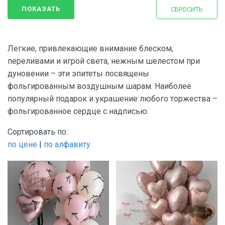
Для мамы
ПОКАЗАТЬ
СБРОСИТЬ
Для молодоженов
Для мужа
Легкие, привлекающие внимание блеском,
Для мужчин
переливами и игрой света, нежным шелестом при
дуновении – эти эпитеты посвящены
Для новорожденных
фольгированным воздушным шарам. Наиболее
Для подруги
популярный подарок и украшение любого торжества –
фольгированное сердце с надписью.
Сортировать по:
по цене
|
по алфавиту