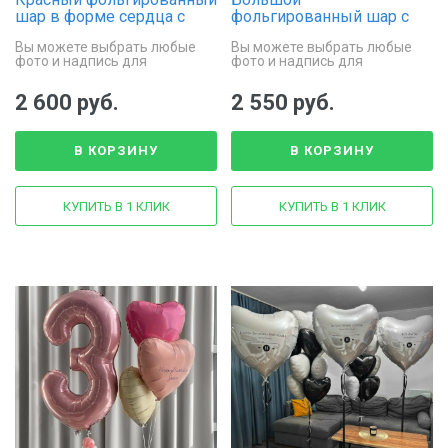
шар в форме сердца с
фольгированный шар с
фото и надписью
гелием «Сердце с
Вы можете выбрать любые
Вы можете выбрать любые
фотографиями»
фото и надпись для
фото и надпись для
оформления сердца
оформления сердца
2 600 руб.
2 550 руб.
В КОРЗИНУ
В КОРЗИНУ
КУПИТЬ В 1 КЛИК
КУПИТЬ В 1 КЛИК