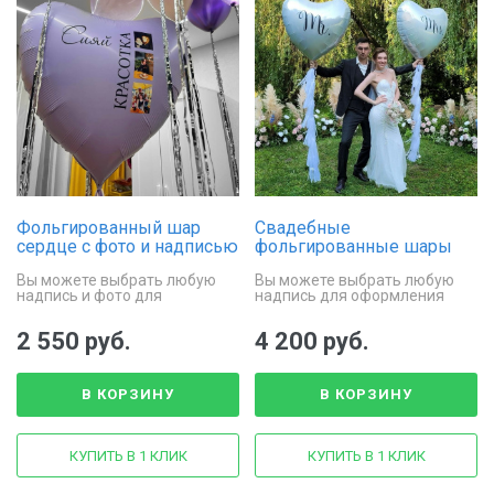
Фольгированный шар
Свадебные
сердце с фото и надписью
фольгированные шары
«Сердце с личной
сердца с гирляндой
Вы можете выбрать любую
Вы можете выбрать любую
историей»
Тассел
надпись и фото для
надпись для оформления
оформления шара
шаров
2 550 руб.
4 200 руб.
В КОРЗИНУ
В КОРЗИНУ
КУПИТЬ В 1 КЛИК
КУПИТЬ В 1 КЛИК