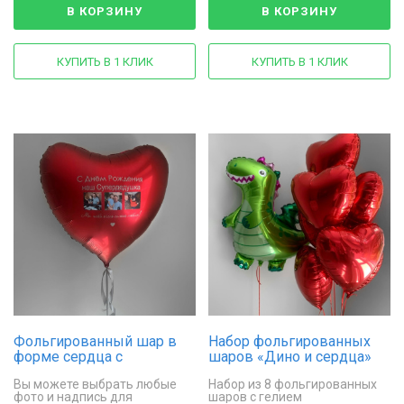
В КОРЗИНУ
В КОРЗИНУ
КУПИТЬ В 1 КЛИК
КУПИТЬ В 1 КЛИК
Фольгированный шар в
Набор фольгированных
форме сердца с
шаров «Дино и сердца»
индивидуальной
Вы можете выбрать любые
Набор из 8 фольгированных
надписью и фото
фото и надпись для
шаров с гелием