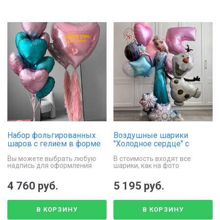
Набор фольгированных
Воздушные шарики
шаров с гелием в форме
"Холодное сердце" с
сердца
Эльзой и Олафом и
Вы можете выбрать любую
В стоимость входят все
большой связкой-ассорти
надпись для оформления
шарики, как на фото
большого сердца
4 760 руб.
5 195 руб.
В КОРЗИНУ
В КОРЗИНУ