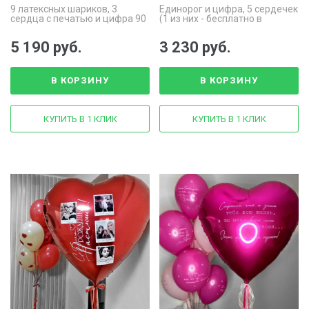
9 латексных шариков, 3
Единорог и цифра, 5 сердечек
сердца с печатью и цифра 90
(1 из них - бесплатно в
см
подарок)
5 190 руб.
3 230 руб.
В КОРЗИНУ
В КОРЗИНУ
КУПИТЬ В 1 КЛИК
КУПИТЬ В 1 КЛИК