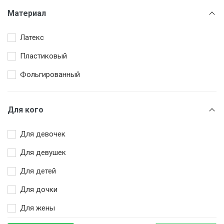
Розовый
Материал
Серебряный
Латекс
Триколор
Пластиковый
Фуксия
Фольгированный
Чёрный
Для кого
Для девочек
Для девушек
Для детей
Для дочки
Для жены