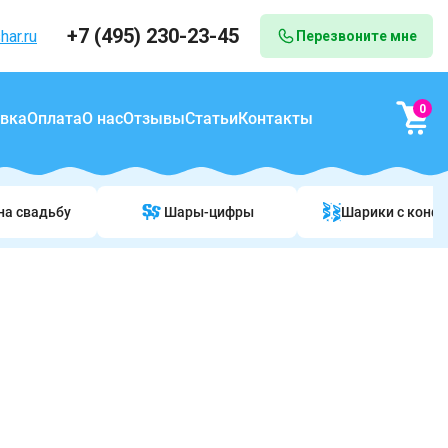
+7 (495) 230-23-45
har.ru
Перезвоните мне
0
вка
Оплата
О нас
Отзывы
Статьи
Контакты
на свадьбу
Шары-цифры
Шарики c конф