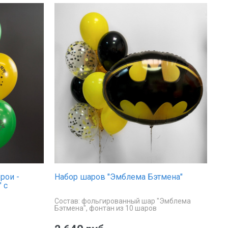
рои -
Набор шаров "Эмблема Бэтмена"
 с
Состав: фольгированный шар "Эмблема
Бэтмена", фонтан из 10 шаров