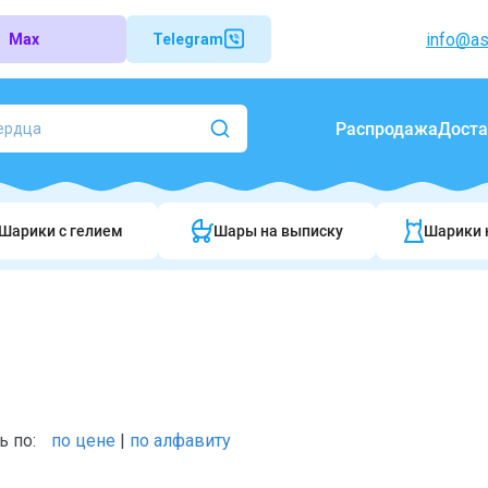
info@as
Max
Telegram
Распродажа
Доста
Шарики c гелием
Шары на выписку
Шарики 
ь по:
по цене
|
по алфавиту