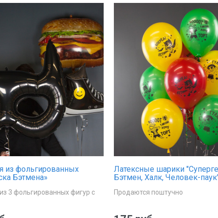
я из фольгированных
Латексные шарики "Суперге
ска Бэтмена»
Бэтмен, Халк, Человек-паук"
забавными надписями
из 3 фольгированных фигур с
Продаются поштучно