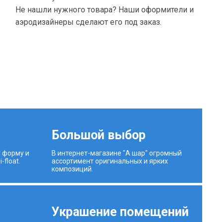
Не нашли нужного товара? Наши оформители и
аэродизайнеры сделают его под заказ.
Большой выбор
 форму и
В интернет-магазине "А шар" огромный
-float.
ассортимент оригинальных и ярких
композиций.
й
Украшение помещений