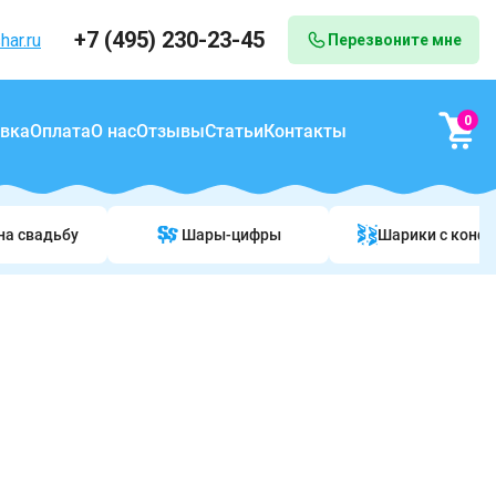
+7 (495) 230-23-45
har.ru
Перезвоните мне
0
вка
Оплата
О нас
Отзывы
Статьи
Контакты
на свадьбу
Шары-цифры
Шарики c конф