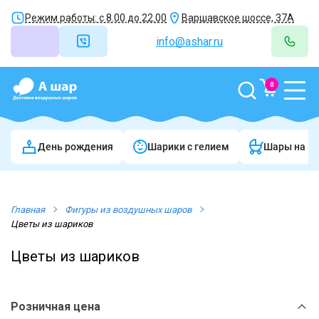
Режим работы: с 8.00 до 22.00
Варшавское шоссе, 37А
info@ashar.ru
0
День рождения
Шарики c гелием
Шары на в
Главная
Фигуры из воздушных шаров
Цветы из шариков
Цветы из шариков
Розничная цена