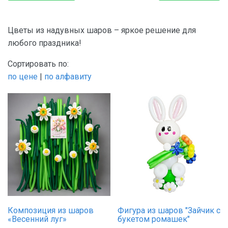
Для молодоженов
Для папы
Цветы из надувных шаров – яркое решение для
Для подруги
любого праздника!
Для шефа
Сортировать по:
по цене
|
по алфавиту
Композиция из шаров
Фигура из шаров "Зайчик с
«Весенний луг»
букетом ромашек"