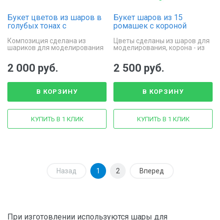
Букет цветов из шаров в
Букет шаров из 15
голубых тонах с
ромашек с короной
поздравительной
Композиция сделана из
Цветы сделаны из шаров для
карточкой
шариков для моделирования
моделирования, корона - из
фольги
2 000 руб.
2 500 руб.
В КОРЗИНУ
В КОРЗИНУ
КУПИТЬ В 1 КЛИК
КУПИТЬ В 1 КЛИК
Назад
1
2
Вперед
При изготовлении используются шары для