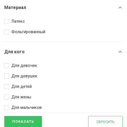
Жёлтый
Материал
Зеленый
Латекс
Золотой
Фольгированный
Красный
Оранжевый
Для кого
Разноцветный
Розовый
Для девочек
Синий
Для девушек
Сиреневый
Для детей
Фиолетовый
Для жены
Фуксия
Для мальчиков
Чёрный
Для мамы
ПОКАЗАТЬ
СБРОСИТЬ