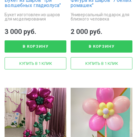
Букет из шаров "Три
Фигура из шаров "7 белых
волшебных гладиолуса"
ромашек"
Букет изготовлен из шаров
Универсальный подарок для
для моделирования
близкого человека
3 000 руб.
2 000 руб.
В КОРЗИНУ
В КОРЗИНУ
КУПИТЬ В 1 КЛИК
КУПИТЬ В 1 КЛИК