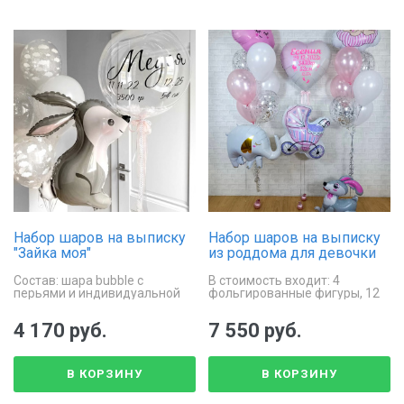
Набор шаров на выписку
Набор шаров на выписку
"Зайка моя"
из роддома для девочки
Состав: шара bubble с
В стоимость входит: 4
перьями и индивидуальной
фольгированные фигуры, 12
надписью, фольгированный
латексных шаров, сердце с
зайчик, фонтан из 6
индивидуальной надписью,
4 170 руб.
7 550 руб.
латексных шаров
ходячая фигура "Заяц"
В КОРЗИНУ
В КОРЗИНУ