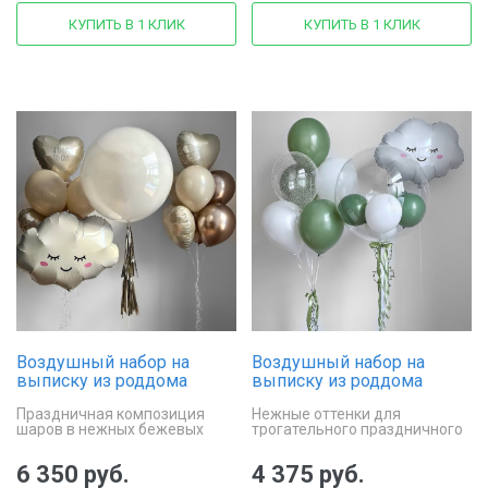
КУПИТЬ В 1 КЛИК
КУПИТЬ В 1 КЛИК
Воздушный набор на
Воздушный набор на
выписку из роддома
выписку из роддома
«Облако нежности»
«Облачная нежность»
Праздничная композиция
Нежные оттенки для
шаров в нежных бежевых
трогательного праздничного
тонах
декора
6 350 руб.
4 375 руб.