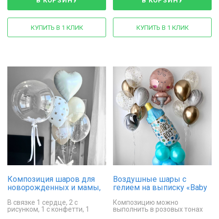
В КОРЗИНУ
В КОРЗИНУ
КУПИТЬ В 1 КЛИК
КУПИТЬ В 1 КЛИК
Композиция шаров для
Воздушные шары с
новорожденных и мамы,
гелием на выписку «Вaby
на выписку из роддома
boy»
В связке 1 сердце, 2 с
Композицию можно
рисунком, 1 с конфетти, 1
выполнить в розовых тонах
однотонный
для девочки