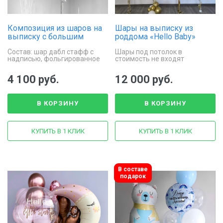
Композиция из шаров на
Шары на выписку из
выписку с большим
роддома «Hello Baby»
шаром дабл стафф
Состав: шар дабл стафф с
Шары под потолок в
«Спящее облачко»
надписью, фольгированное
стоимость не входят
облачко, фонтан из 6 шаров
4 100 руб.
12 000 руб.
В КОРЗИНУ
В КОРЗИНУ
КУПИТЬ В 1 КЛИК
КУПИТЬ В 1 КЛИК
В составе
подарок