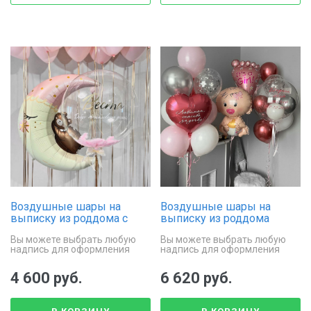
Воздушные шары на
Воздушные шары на
выписку из роддома с
выписку из роддома
фольгированным
«Вaby Girl»
Вы можете выбрать любую
Вы можете выбрать любую
медвежонком на луне
надпись для оформления
надпись для оформления
шара баблс
шаров
4 600 руб.
6 620 руб.