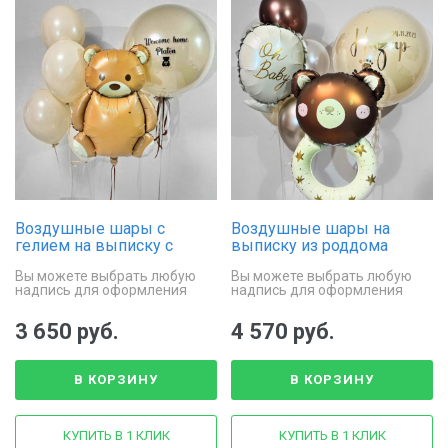
Воздушные шары с
Воздушные шары на
гелием на выписку с
выписку из роддома
медвежонком и шаром
«Мишка погремушка»
Вы можете выбрать любую
Вы можете выбрать любую
дабл стафф
надпись для оформления
надпись для оформления
шара дабл стафф
"стеклянного" шара
3 650 руб.
4 570 руб.
В КОРЗИНУ
В КОРЗИНУ
КУПИТЬ В 1 КЛИК
КУПИТЬ В 1 КЛИК