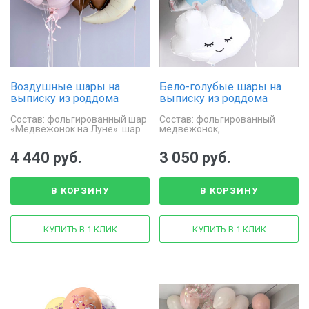
Воздушные шары на
Бело-голубые шары на
выписку из роддома
выписку из роддома
«Медвежонок на Луне»
«Спящее облачко и
Состав: фольгированный шар
Состав: фольгированный
медвежонок»
«Медвежонок на Луне». шар
медвежонок,
баблс с надписью, 2 фонтана
фольгированное облачко,
из шаров
фонтан из шаров
4 440 руб.
3 050 руб.
В КОРЗИНУ
В КОРЗИНУ
КУПИТЬ В 1 КЛИК
КУПИТЬ В 1 КЛИК