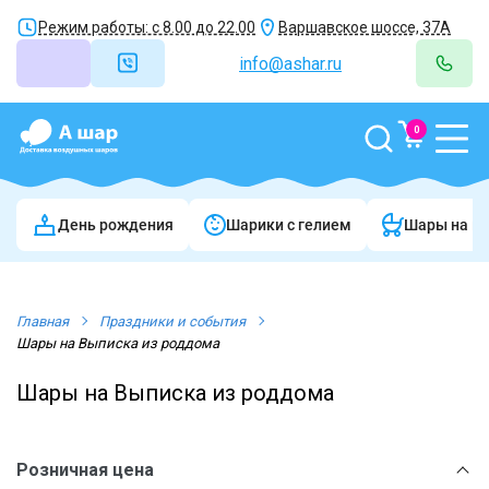
Режим работы: с 8.00 до 22.00
Варшавское шоссе, 37А
info@ashar.ru
0
День рождения
Шарики c гелием
Шары на в
Главная
Праздники и события
Шары на Выписка из роддома
Шары на Выписка из роддома
Розничная цена