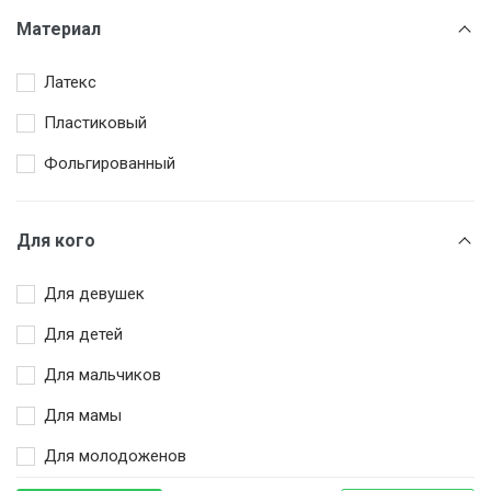
Золотой
Материал
Коричневый
Латекс
Розовый
Пластиковый
Серебряный
Фольгированный
Серый
Триколор
Для кого
Для девушек
Для детей
Для мальчиков
Для мамы
Для молодоженов