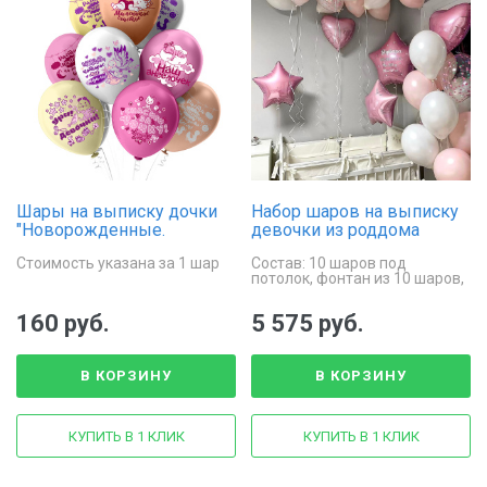
Шары на выписку дочки
Набор шаров на выписку
"Новорожденные.
девочки из роддома
Девочка!"
Стоимость указана за 1 шар
Состав: 10 шаров под
потолок, фонтан из 10 шаров,
фольгированная звезда с
индивидуальной надписью, 2
160 руб.
5 575 руб.
фольгированные звезды, 1
фольгирован...
В КОРЗИНУ
В КОРЗИНУ
КУПИТЬ В 1 КЛИК
КУПИТЬ В 1 КЛИК