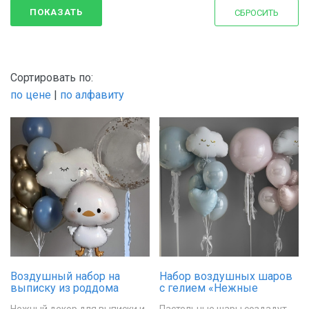
Для новорожденных
ПОКАЗАТЬ
СБРОСИТЬ
Для папы
Сортировать по:
по цене
|
по алфавиту
Воздушный набор на
Набор воздушных шаров
выписку из роддома
с гелием «Нежные
«Маленькое чудо»
облака»