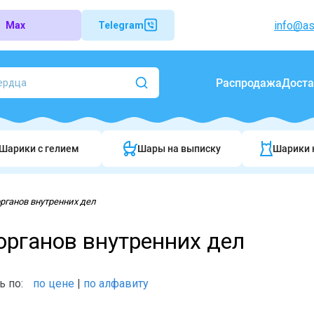
info@as
Max
Telegram
Распродажа
Доста
Шарики c гелием
Шары на выписку
Шарики 
рганов внутренних дел
органов внутренних дел
ь по:
по цене
|
по алфавиту