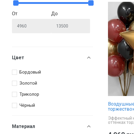
От
До
Цвет
Бордовый
Золотой
Триколор
Воздушные
Чёрный
торжество
Эффектный н
оттенках то
Материал