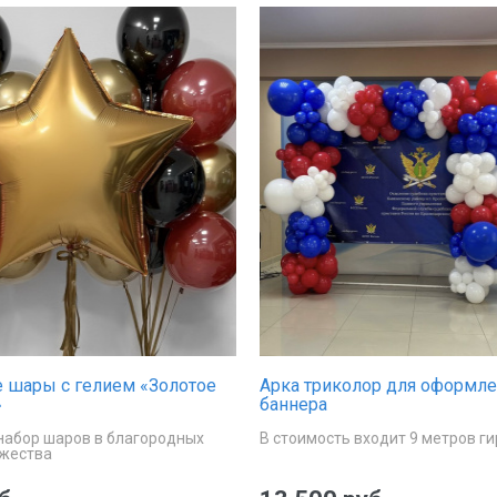
 шары с гелием «Золотое
Арка триколор для оформл
»
баннера
абор шаров в благородных
В стоимость входит 9 метров г
ржества