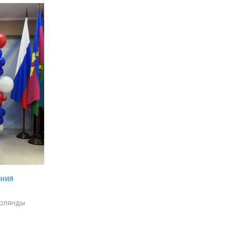
ения
ирлянды