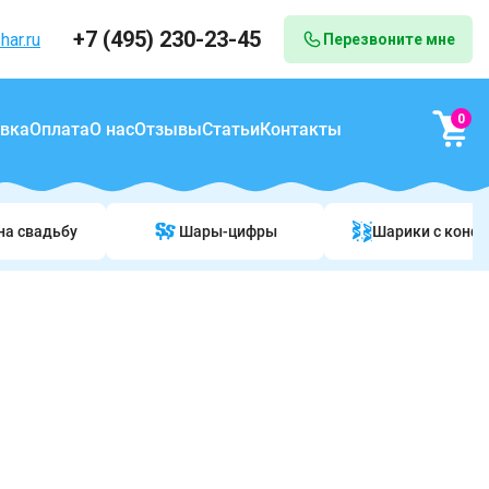
+7 (495) 230-23-45
har.ru
Перезвоните мне
0
вка
Оплата
О нас
Отзывы
Статьи
Контакты
на свадьбу
Шары-цифры
Шарики c конф