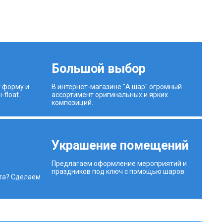
Большой выбор
 форму и
В интернет-магазине "А шар" огромный
-float.
ассортимент оригинальных и ярких
композиций.
й
Украшение помещений
Предлагаем оформление мероприятий и
праздников под ключ с помощью шаров.
та? Сделаем
.