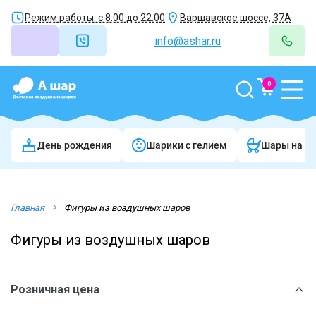
Режим работы: с 8.00 до 22.00
Варшавское шоссе, 37А
info@ashar.ru
0
День рождения
Шарики c гелием
Шары на в
Главная
Фигуры из воздушных шаров
Фигуры из воздушных шаров
Розничная цена