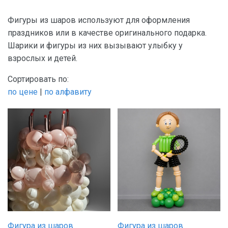
Чёрный
Для мужа
Фигуры из шаров используют для оформления
Для мужчин
праздников или в качестве оригинального подарка.
Шарики и фигуры из них вызывают улыбку у
Для новорожденных
взрослых и детей.
Для папы
Сортировать по:
Для подруги
по цене
|
по алфавиту
Для шефа
Фигура из шаров
Фигура из шаров