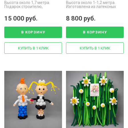
Высота около 1,7 метра.
Высота около 1-1,2 метра.
Подарок строителю,
Изготовлена из латексных
оформление
шаров различных размеров и
профессиональных
шаров для моделирования
15 000 руб.
8 800 руб.
праздников, корпоративных
(ШДМ).
мероприятий и тематических
фотозон.
В КОРЗИНУ
В КОРЗИНУ
КУПИТЬ В 1 КЛИК
КУПИТЬ В 1 КЛИК