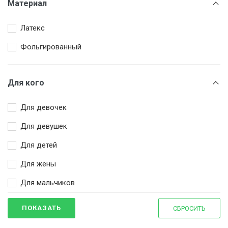
Материал
Зеленый
Латекс
Золотой
Фольгированный
Коричневый
Красный
Для кого
Оранжевый
Разноцветный
Для девочек
Розовый
Для девушек
Серебряный
Для детей
Синий
Для жены
Сиреневый
Для мальчиков
Фиолетовый
Для мамы
ПОКАЗАТЬ
СБРОСИТЬ
Фуксия
Для молодоженов