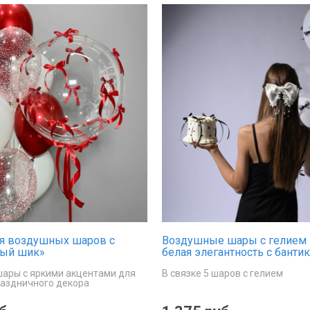
я воздушных шаров с
Воздушные шары с гелием 
лый шик»
белая элегантность с банти
ары с яркими акцентами для
В связке 5 шаров с гелием
раздничного декора