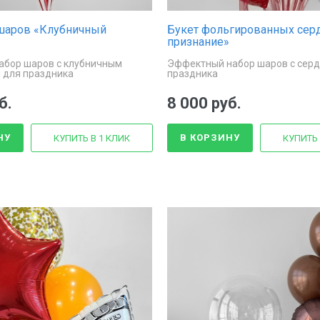
 шаров «Клубничный
Букет фольгированных сер
признание»
абор шаров с клубничным
Эффектный набор шаров с сер
 для праздника
праздника
б.
8 000 руб.
НУ
В КОРЗИНУ
КУПИТЬ В 1 КЛИК
КУПИТЬ 