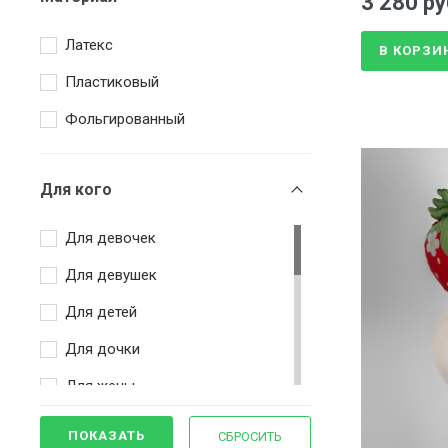
3 280 ру
Жёлтый
Латекс
Зеленый
В КОРЗИ
Пластиковый
Золотой
Фольгированный
Коричневый
Красный
Для кого
Оранжевый
Разноцветный
Для девочек
Розовый
Для девушек
Серебряный
Для детей
Синий
Для дочки
Сиреневый
Для жены
Триколор
Для мальчиков
ПОКАЗАТЬ
СБРОСИТЬ