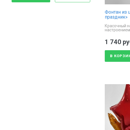
Фиолетовый
Для мамы
Фонтан из
Фуксия
Для молодоженов
праздник»
Чёрный
Для мужа
Красочный н
настроением
Для мужчин
1 740 ру
Для новорожденных
В КОРЗИ
Для папы
Для подруги