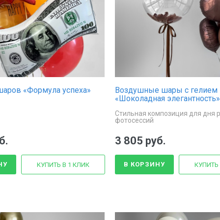
шаров «Формула успеха»
Воздушные шары с гелием
«Шоколадная элегантность»
Стильная композиция для дня 
фотосессий
б.
3 805 руб.
НУ
В КОРЗИНУ
КУПИТЬ В 1 КЛИК
КУПИТЬ 