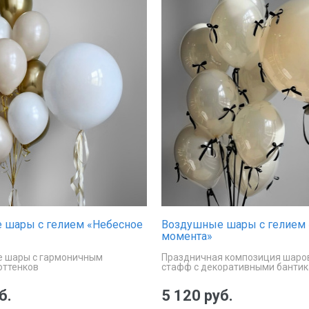
 шары с гелием «Небесное
Воздушные шары с гелием
момента»
 шары с гармоничным
Праздничная композиция шаро
оттенков
стафф с декоративными банти
б.
5 120 руб.