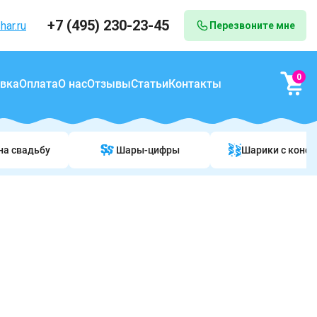
+7 (495) 230-23-45
har.ru
Перезвоните мне
0
вка
Оплата
О нас
Отзывы
Статьи
Контакты
на свадьбу
Шары-цифры
Шарики c конф