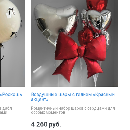
 «Роскошь
Воздушные шары с гелием «Красный
акцент»
в дабл
Романтичный набор шаров с сердцами для
ками
особых моментов
4 260 руб.