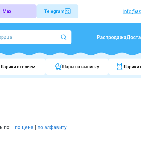
info@as
Max
Telegram
Распродажа
Доста
Шарики c гелием
Шары на выписку
Шарики 
ь по:
по цене
|
по алфавиту