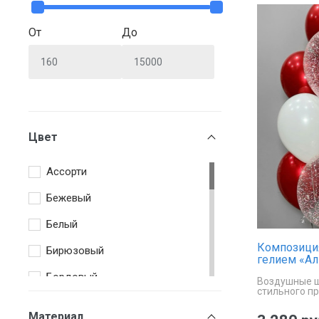
От
До
Цвет
Ассорти
Бежевый
Белый
Композици
Бирюзовый
гелием «А
Бордовый
Воздушные ш
стильного п
Голубой
Материал