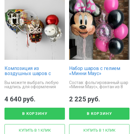
Композиция из
Набор шаров с гелием
воздушных шаров с
«Минни Маус»
гелием «Магия Хогвартса»
Вы можете выбрать любую
Состав: фольгированный шар
надпись для оформления
«Минни Маус», фонтан из 8
шара Bubbles
латексных шаров
4 640 руб.
2 225 руб.
В КОРЗИНУ
В КОРЗИНУ
КУПИТЬ В 1 КЛИК
КУПИТЬ В 1 КЛИК