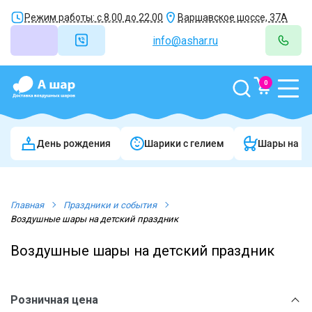
Режим работы: с 8.00 до 22.00
Варшавское шоссе, 37А
info@ashar.ru
0
День рождения
Шарики c гелием
Шары на в
Главная
Праздники и события
Воздушные шары на детский праздник
Воздушные шары на детский праздник
Розничная цена