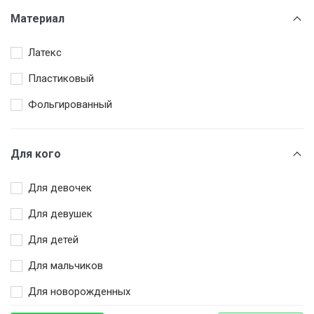
Жёлтый
Материал
Зеленый
Латекс
Золотой
Пластиковый
Коричневый
Фольгированный
Красный
Оранжевый
Для кого
Разноцветный
Розовый
Для девочек
Серебряный
Для девушек
Серый
Для детей
Синий
Для мальчиков
Сиреневый
Для новорожденных