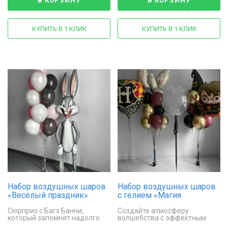
В КОРЗИНУ
В КОРЗИНУ
КУПИТЬ В 1 КЛИК
КУПИТЬ В 1 КЛИК
Набор воздушных шаров
Набор воздушных шаров
«Весёлый праздник»
с гелием «Магия
Хогвартса»
Сюрприз с Багз Банни,
Создайте атмосферу
который запомнят надолго
волшебства с эффектным
набором шаров