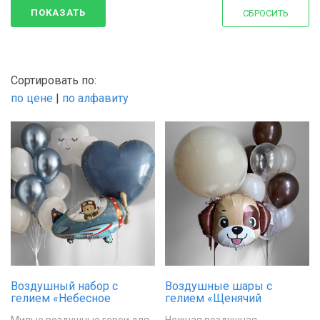
Триколор
Для подруги
ПОКАЗАТЬ
СБРОСИТЬ
Чёрный
Сортировать по:
по цене
|
по алфавиту
Воздушный набор с
Воздушные шары с
гелием «Небесное
гелием «Щенячий
путешествие»
восторг»