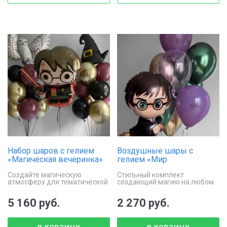
Набор шаров с гелием
Воздушные шары с
«Магическая вечеринка»
гелием «Мир
волшебства»
Создайте магическую
Стильный комплект
атмосферу для тематической
создающий магию на любом
вечеринки
празднике
5 160 руб.
2 270 руб.