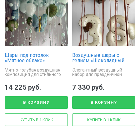
Шары под потолок
Воздушные шары с
«Мятное облако»
гелием «Шоколадный
крем»
Мятно-голубая воздушная
Элегантный воздушный
композиция для стильного
набор для праздничной
праздника
фотосессии и декора
14 225 руб.
7 330 руб.
В КОРЗИНУ
В КОРЗИНУ
КУПИТЬ В 1 КЛИК
КУПИТЬ В 1 КЛИК