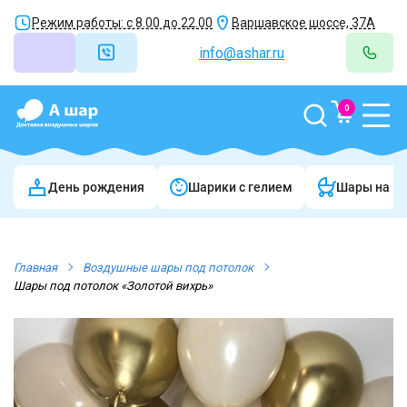
Режим работы: с 8.00 до 22.00
Варшавское шоссе, 37А
info@ashar.ru
0
День рождения
Шарики c гелием
Шары на в
Главная
Воздушные шары под потолок
Шары под потолок «Золотой вихрь»