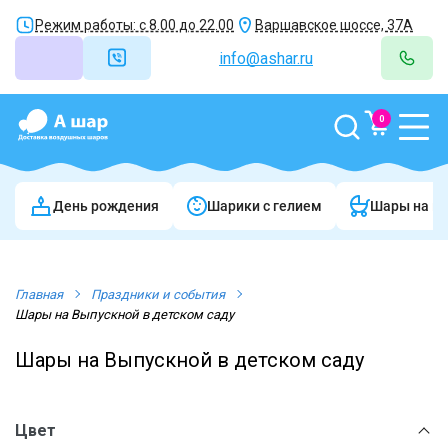
Режим работы: с 8.00 до 22.00
Варшавское шоссе, 37А
info@ashar.ru
0
День рождения
Шарики c гелием
Шары на в
Главная
Праздники и события
Шары на Выпускной в детском саду
Шары на Выпускной в детском саду
Цвет