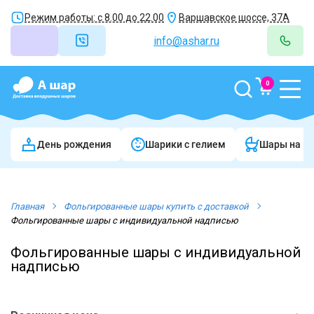
Режим работы: с 8.00 до 22.00
Варшавское шоссе, 37А
info@ashar.ru
0
День рождения
Шарики c гелием
Шары на в
Главная
Фольгированные шары купить с доставкой
Фольгированные шары с индивидуальной надписью
Фольгированные шары с индивидуальной
надписью