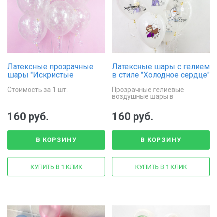
Латексные прозрачные
Латексные шары с гелием
шары "Искристые
в стиле "Холодное сердце"
снежинки"
с Эльзой и Анной
Стоимость за 1 шт.
Прозрачные гелиевые
воздушные шары в
стилистике серии
мультипликационных
160 руб.
160 руб.
фильмов "Холодное сердце",
размер 30 см.
В КОРЗИНУ
В КОРЗИНУ
КУПИТЬ В 1 КЛИК
КУПИТЬ В 1 КЛИК