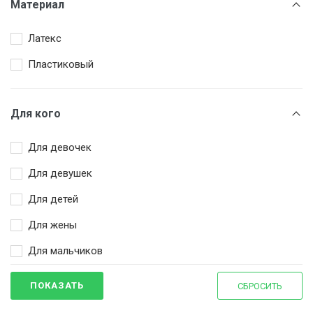
Материал
Золотой
Латекс
Коричневый
Пластиковый
Красный
Оранжевый
Для кого
Розовый
Синий
Для девочек
Сиреневый
Для девушек
Триколор
Для детей
Фиолетовый
Для жены
Фуксия
Для мальчиков
Чёрный
Для мужа
ПОКАЗАТЬ
СБРОСИТЬ
Для мужчин