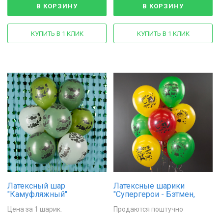
В КОРЗИНУ
В КОРЗИНУ
КУПИТЬ В 1 КЛИК
КУПИТЬ В 1 КЛИК
Латексный шар
Латексные шарики
"Камуфляжный"
"Супергерои - Бэтмен,
Халк, Человек-паук" с
Цена за 1 шарик.
Продаются поштучно
забавными надписями