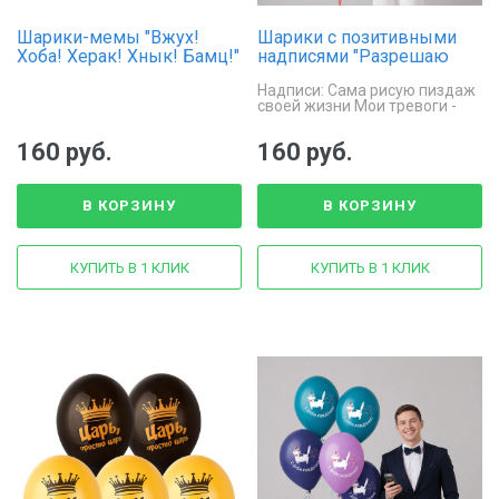
Шарики-мемы "Вжух!
Шарики с позитивными
Хоба! Херак! Хнык! Бамц!"
надписями "Разрешаю
себе сиять"
Надписи: Сама рисую пиздаж
своей жизни Мои тревоги -
единороги Требую минутку
обнимания Моя душка -
160 руб.
160 руб.
котенки Разрешаю себе сиять
В КОРЗИНУ
В КОРЗИНУ
КУПИТЬ В 1 КЛИК
КУПИТЬ В 1 КЛИК