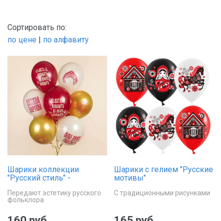
Для новорожденных
Сортировать по:
Для папы
по цене
|
по алфавиту
Для подруги
Для шефа
Шарики коллекции
Шарики с гелием "Русские
"Русский стиль" -
мотивы"
Царевна-княжна
Передают эстетику русского
С традиционными рисунками
фольклора
160 руб.
165 руб.