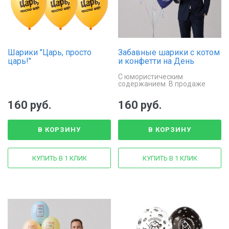
Шарики "Царь, просто
Забавные шарики с котом
царь!"
и конфетти на День
рождения
С юмористическим
содержанием. В продаже
поштучно, цена за 1 шарик
160 руб.
160 руб.
В КОРЗИНУ
В КОРЗИНУ
КУПИТЬ В 1 КЛИК
КУПИТЬ В 1 КЛИК