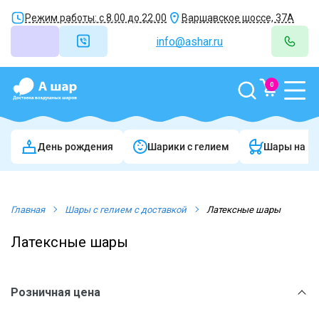
Режим работы: с 8.00 до 22.00
Варшавское шоссе, 37А
info@ashar.ru
0
День рождения
Шарики c гелием
Шары на в
Главная
Шары с гелием с доставкой
Латексные шары
Латексные шары
Розничная цена