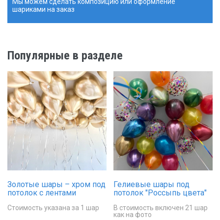
Мы можем сделать композицию или оформление
шариками на заказ
Популярные в разделе
Золотые шары – хром под
Гелиевые шары под
потолок с лентами
потолок "Россыпь цвета"
Стоимость указана за 1 шар
В стоимость включен 21 шар
как на фото