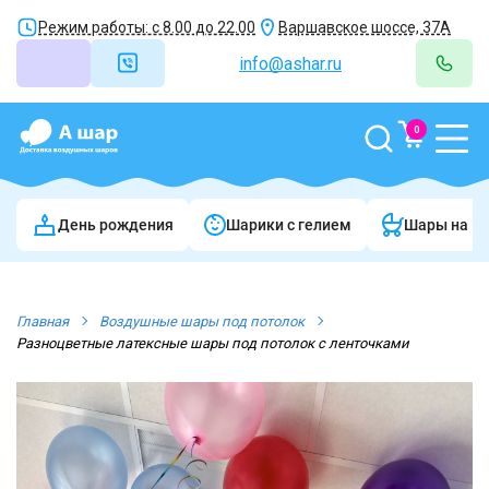
Режим работы: с 8.00 до 22.00
Варшавское шоссе, 37А
info@ashar.ru
0
День рождения
Шарики c гелием
Шары на в
Главная
Воздушные шары под потолок
Разноцветные латексные шары под потолок с ленточками