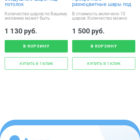
потолок
разноцветные шары под
"Подбадривающие"
потолок "Разноцветные
Количество шаров по Вашему
В стоимость включено 10
кристаллы"
желанию может быть
шаров. Количество можно
увеличено
изменить (увеличить или
уменьшить).
1 130 руб.
1 500 руб.
В КОРЗИНУ
В КОРЗИНУ
КУПИТЬ В 1 КЛИК
КУПИТЬ В 1 КЛИК