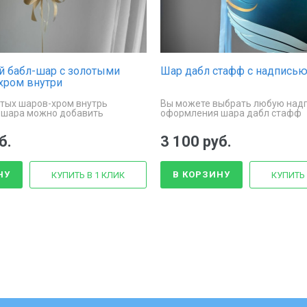
й бабл-шар с золотыми
Шар дабл стафф с надписью
хром внутри
тых шаров-хром внутрь
Вы можете выбрать любую над
 шара можно добавить
оформления шара дабл стафф
перышки.
б.
3 100 руб.
НУ
В КОРЗИНУ
КУПИТЬ В 1 КЛИК
КУПИТЬ 