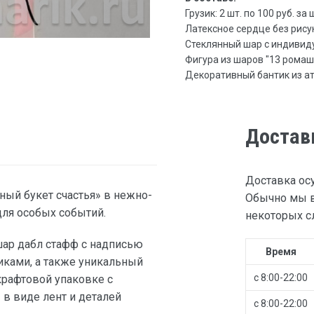
Грузик: 2 шт. по 100 руб. за 
Латексное сердце без рисунка
Стеклянный шар с индивидуа
Фигура из шаров "13 ромашек
Декоративный бантик из атла
Достав
Доставка ос
ый букет счастья» в нежно-
Обычно мы в
для особых событий.
некоторых сл
шар дабл стафф с надписью
Время
иками, а также уникальный
с 8:00-22:00
крафтовой упаковке с
 в виде лент и деталей
с 8:00-22:00