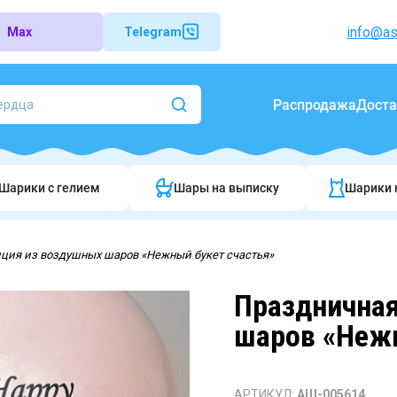
info@as
Max
Telegram
Распродажа
Доста
Шарики c гелием
Шары на выписку
Шарики 
ция из воздушных шаров «Нежный букет счастья»
Праздничная
шаров «Нежн
АРТИКУЛ:
АШ-005614