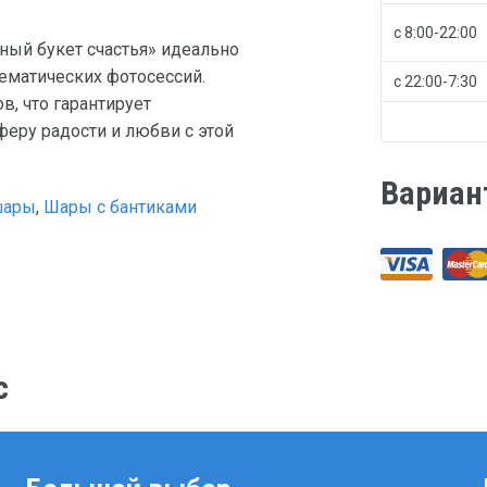
с 8:00-22:00
ый букет счастья» идеально
ематических фотосессий.
с 22:00-7:30
, что гарантирует
феру радости и любви с этой
Вариан
шары
,
Шары с бантиками
с