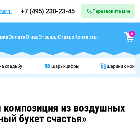
+7 (495) 230-23-45
har.ru
Перезвоните мне
0
вка
Оплата
О нас
Отзывы
Статьи
Контакты
на свадьбу
Шары-цифры
Шарики c конф
 композиция из воздушных
ый букет счастья»