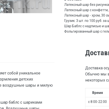
Латексный шар без рисунка, 3
Латексный шар с конфетти, 30
Латексный шар - хром, 30 см 
Грузик: 3 шт. по 100 руб. за 
Шар Баблс с надписью и шар
Фольгированный шар с гелием
Достав
Доставка ос
яет собой уникальное
Обычно мы в
формления детских
некоторых сл
ые воздушные шары и милую
Время
с 8:00-22:00
, шар баблс с шариками
аров. Воздушные шары