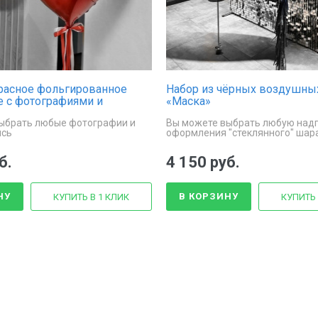
расное фольгированное
Набор из чёрных воздушны
 с фотографиями и
«Маска»
ыбрать любые фотографии и
Вы можете выбрать любую над
ись
оформления "стеклянного" шар
б.
4 150 руб.
НУ
В КОРЗИНУ
КУПИТЬ В 1 КЛИК
КУПИТЬ 