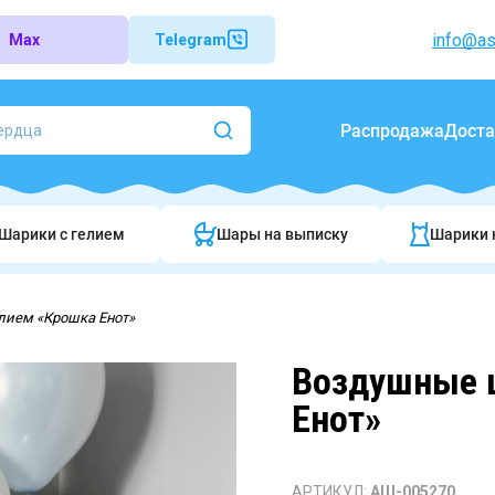
info@as
Max
Telegram
Распродажа
Доста
Шарики c гелием
Шары на выписку
Шарики 
лием «Крошка Енот»
Воздушные 
Енот»
АРТИКУЛ:
АШ-005270