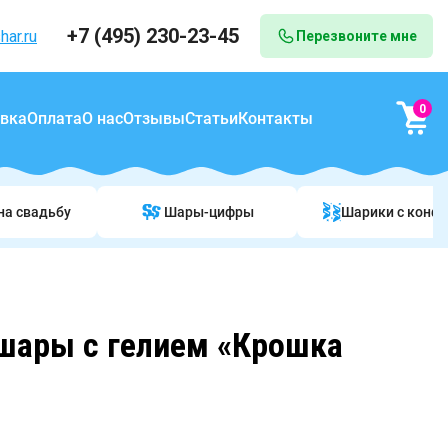
+7 (495) 230-23-45
har.ru
Перезвоните мне
0
вка
Оплата
О нас
Отзывы
Статьи
Контакты
на свадьбу
Шары-цифры
Шарики c конф
шары с гелием «Крошка