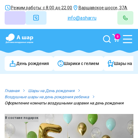
Режим работы: с 8.00 до 22.00
Варшавское шоссе, 37А
info@ashar.ru
0
День рождения
Шарики c гелием
Шары на в
Главная
Шары на День рождения
Воздушные шары на день рождения ребенка
Оформление комнаты воздушными шарами на день рождения
В составе подарок