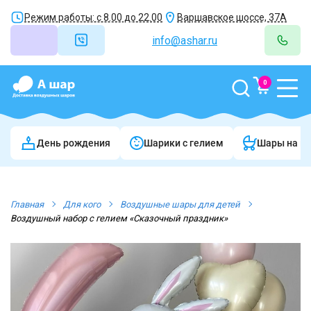
Режим работы: с 8.00 до 22.00
Варшавское шоссе, 37А
info@ashar.ru
0
День рождения
Шарики c гелием
Шары на в
Главная
Для кого
Воздушные шары для детей
Воздушный набор с гелием «Сказочный праздник»