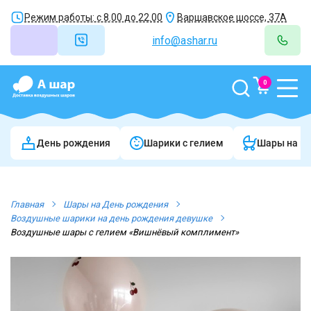
Режим работы: с 8.00 до 22.00
Варшавское шоссе, 37А
info@ashar.ru
0
День рождения
Шарики c гелием
Шары на в
Главная
Шары на День рождения
Воздушные шарики на день рождения девушке
Воздушные шары с гелием «Вишнёвый комплимент»