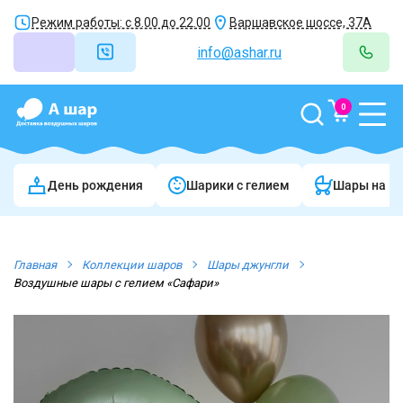
Режим работы: с 8.00 до 22.00
Варшавское шоссе, 37А
info@ashar.ru
0
День рождения
Шарики c гелием
Шары на в
Главная
Коллекции шаров
Шары джунгли
Воздушные шары с гелием «Сафари»