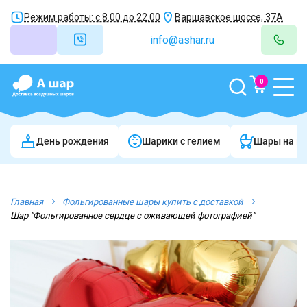
Режим работы: с 8.00 до 22.00
Варшавское шоссе, 37А
info@ashar.ru
0
День рождения
Шарики c гелием
Шары на в
Главная
Фольгированные шары купить с доставкой
Шар "Фольгированное сердце с оживающей фотографией"