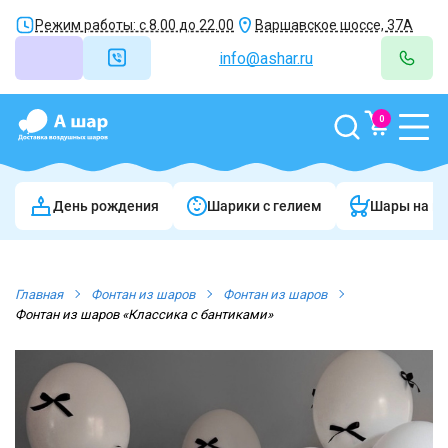
Режим работы: с 8.00 до 22.00
Варшавское шоссе, 37А
info@ashar.ru
0
День рождения
Шарики c гелием
Шары на в
Главная
Фонтан из шаров
Фонтан из шаров
Фонтан из шаров «Классика с бантиками»