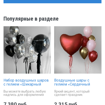
Популярные в разделе
Набор воздушных шаров
Воздушные шары с
с гелием «Шикарный
гелием «Сердечный
акцент»
фонтан»
Вы можете выбрать любую
Яркий акцент, который
надпись для оформления
сделает праздник
шара дабл стафф
незабываемым
7 380 руб.
2 315 руб.