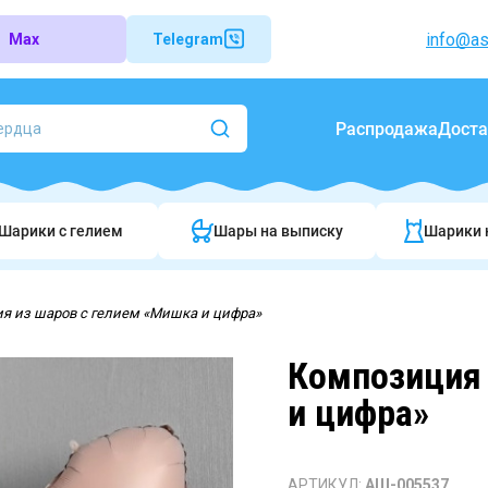
info@as
Max
Telegram
Распродажа
Доста
Шарики c гелием
Шары на выписку
Шарики 
я из шаров с гелием «Мишка и цифра»
Композиция 
и цифра»
АРТИКУЛ:
АШ-005537