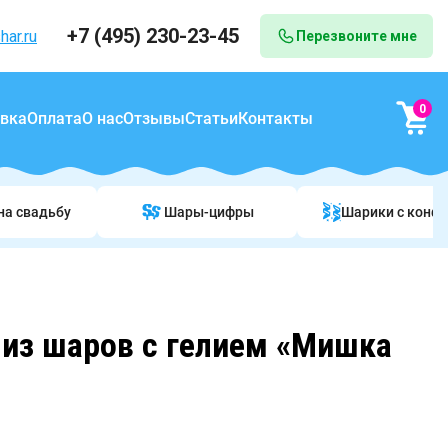
+7 (495) 230-23-45
har.ru
Перезвоните мне
0
вка
Оплата
О нас
Отзывы
Статьи
Контакты
на свадьбу
Шары-цифры
Шарики c конф
из шаров с гелием «Мишка