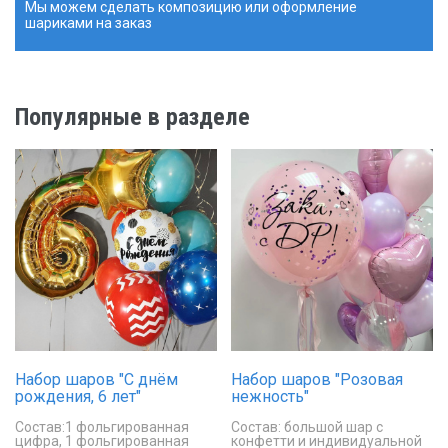
Мы можем сделать композицию или оформление
шариками на заказ
Популярные в разделе
Набор шаров "С днём
Набор шаров "Розовая
рождения, 6 лет"
нежность"
Состав:1 фольгированная
Состав: большой шар с
цифра, 1 фольгированная
конфетти и индивидуальной