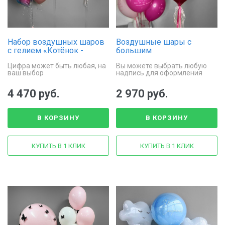
Набор воздушных шаров
Воздушные шары с
с гелием «Котёнок -
большим
Русалочка»
фольгированным
Цифра может быть любая, на
Вы можете выбрать любую
сердцем «Фуксия и
ваш выбор
надпись для оформления
пудра»
сердца
4 470 руб.
2 970 руб.
В КОРЗИНУ
В КОРЗИНУ
КУПИТЬ В 1 КЛИК
КУПИТЬ В 1 КЛИК