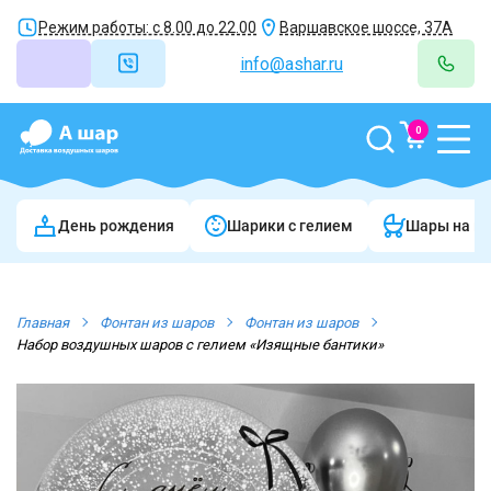
Режим работы: с 8.00 до 22.00
Варшавское шоссе, 37А
info@ashar.ru
0
День рождения
Шарики c гелием
Шары на в
Главная
Фонтан из шаров
Фонтан из шаров
Набор воздушных шаров с гелием «Изящные бантики»