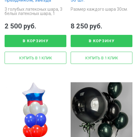
3 голубых латексных шара, 3
Размер каждого шара 30см.
белых латексных шара, 1
фольгированная звезда, 4
красных шара и 4 белых шара
2 500 руб.
8 250 руб.
основание.
В КОРЗИНУ
В КОРЗИНУ
КУПИТЬ В 1 КЛИК
КУПИТЬ В 1 КЛИК