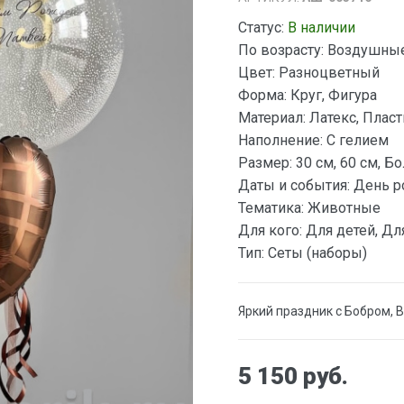
Статус:
В наличии
По возрасту:
Воздушные 
Цвет:
Разноцветный
Форма:
Круг, Фигура
Материал:
Латекс, Плас
Наполнение:
С гелием
Размер:
30 см, 60 см, Б
Даты и события:
День р
Тематика:
Животные
Для кого:
Для детей, Дл
Тип:
Сеты (наборы)
Яркий праздник с Бобром, 
5 150 руб.