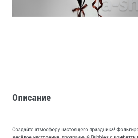
Описание
Создайте атмосферу настоящего праздника! Фольги
весёлое настроение, прозрачный Bubbles с конфетти