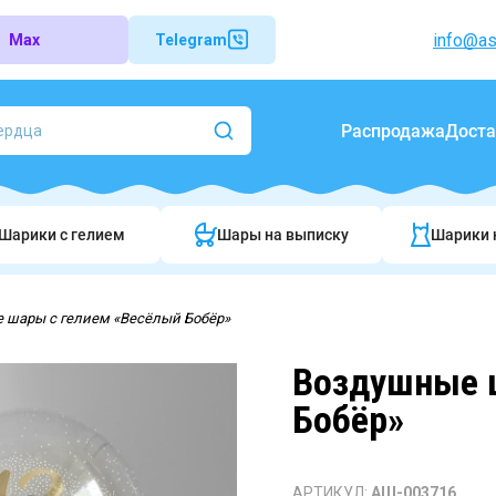
info@as
Max
Telegram
Распродажа
Доста
Шарики c гелием
Шары на выписку
Шарики 
 шары с гелием «Весёлый Бобёр»
Воздушные 
Бобёр»
АРТИКУЛ:
АШ-003716