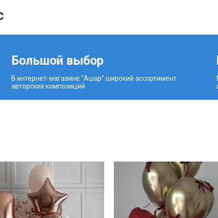
с
Большой выбор
В интернет-магазине "Ашар" широкий ассортимент
авторских композиций