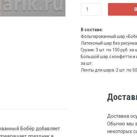
В
В составе:
Фольгированный шар «Бобёр»
Латексный шар без рисунка, 3
Грузик: 3 шт. по 100 руб. за 
Большой шар с конфетти и и
за шт.
Ленты для шара: 2 шт. по 50 
Достав
Доставка ос
Обычно мы в
рованный Бобёр добавляет
некоторых сл
 превращает праздник в