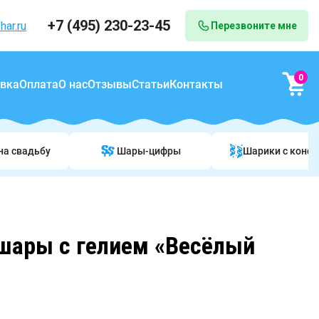
+7 (495) 230-23-45
har.ru
Перезвоните мне
0
вка
Оплата
О нас
Отзывы
Статьи
Контакты
на свадьбу
Шары-цифры
Шарики c конф
шары с гелием «Весёлый