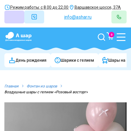
Режим работы: с 8.00 до 22.00
Варшавское шоссе, 37А
info@ashar.ru
0
День рождения
Шарики c гелием
Шары на в
Главная
Фонтан из шаров
Воздушные шары с гелием «Розовый восторг»