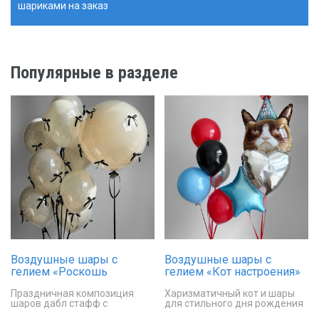
шариками на заказ
Популярные в разделе
Воздушные шары с
Воздушные шары с
гелием «Роскошь
гелием «Кот настроения»
момента»
Праздничная композиция
Харизматичный кот и шары
шаров дабл стафф с
для стильного дня рождения
декоративными бантиками