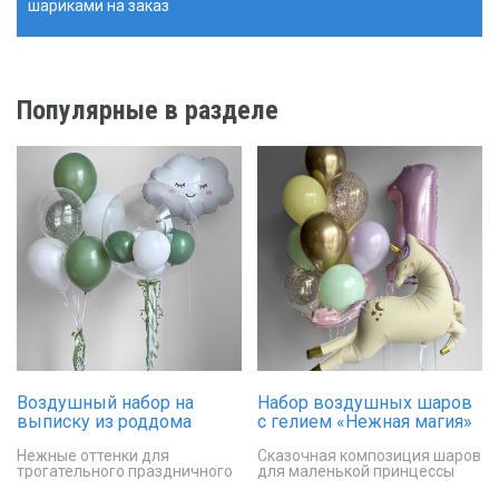
шариками на заказ
Популярные в разделе
Воздушный набор на
Набор воздушных шаров
выписку из роддома
с гелием «Нежная магия»
«Облачная нежность»
Нежные оттенки для
Сказочная композиция шаров
трогательного праздничного
для маленькой принцессы
декора