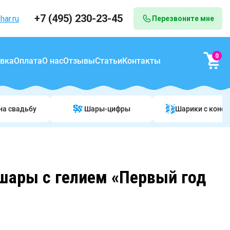
+7 (495) 230-23-45
har.ru
Перезвоните мне
0
вка
Оплата
О нас
Отзывы
Статьи
Контакты
на свадьбу
Шары-цифры
Шарики c конф
ары с гелием «Первый год