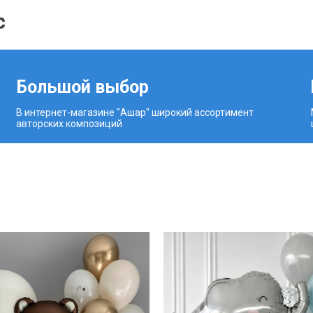
с
Большой выбор
В интернет-магазине "Ашар" широкий ассортимент
авторских композиций