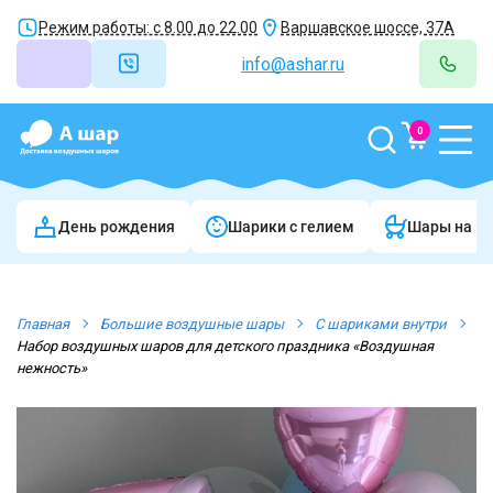
Режим работы: с 8.00 до 22.00
Варшавское шоссе, 37А
info@ashar.ru
0
День рождения
Шарики c гелием
Шары на в
Главная
Большие воздушные шары
С шариками внутри
Набор воздушных шаров для детского праздника «Воздушная
нежность»