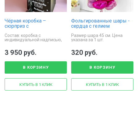
Чёрная коробка –
Фольгированные шары -
сюрприз с
сердца с гелием
фольгированным шаром
Состав: коробка с
Размер шара 45 см. Цена
сердцем внутри
индивидуальной надписью,
указана за 1 шт.
фольгированное сердце с
индивидуальной надписью на
3 950 руб.
320 руб.
гирлянде Тассел
В КОРЗИНУ
В КОРЗИНУ
КУПИТЬ В 1 КЛИК
КУПИТЬ В 1 КЛИК