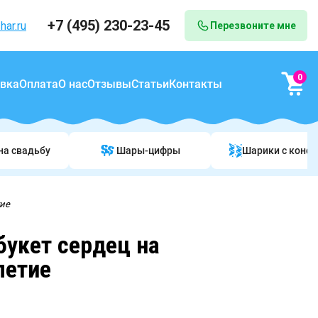
+7 (495) 230-23-45
har.ru
Перезвоните мне
0
вка
Оплата
О нас
Отзывы
Статьи
Контакты
на свадьбу
Шары-цифры
Шарики c конф
тие
укет сердец на
летие