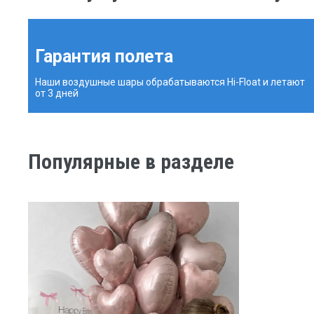
Гарантия полета
Наши воздушные шары обрабатываются Hi-Float и летают
от 3 дней
Популярные в разделе