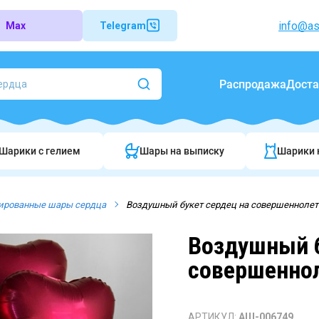
info@as
Max
Telegram
Распродажа
Доста
Шарики c гелием
Шары на выписку
Шарики 
ированные шары сердца
Воздушный букет сердец на совершенноле
Воздушный б
совершенно
АРТИКУЛ:
АШ-006749