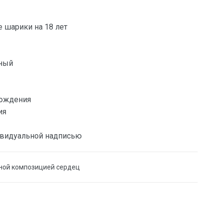
шарики на 18 лет
ный
ождения
ия
ивидуальной надписью
ной композицией сердец