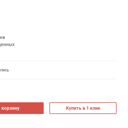
ка
денных
дпись
 корзину
Купить в 1 клик