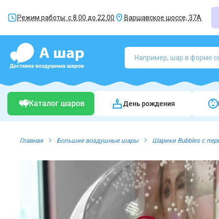
Режим работы: с 8.00 до 22.00
Варшавское шоссе, 37А
Каталог шаров
День рождения
Главная
Большие воздушные шары
Шарики Bubbles с пер