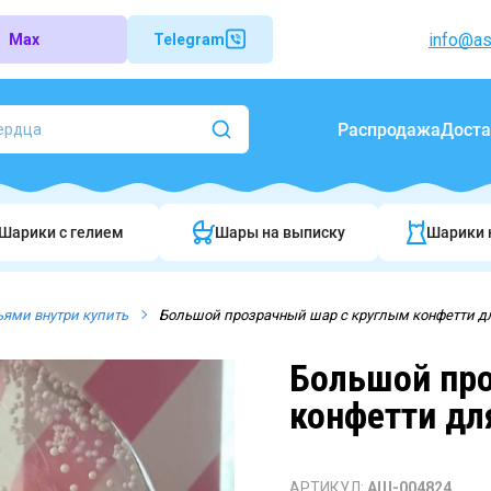
info@as
Max
Telegram
Распродажа
Доста
Шарики c гелием
Шары на выписку
Шарики 
ьями внутри купить
Большой прозрачный шар с круглым конфетти д
Большой про
конфетти дл
АРТИКУЛ:
АШ-004824