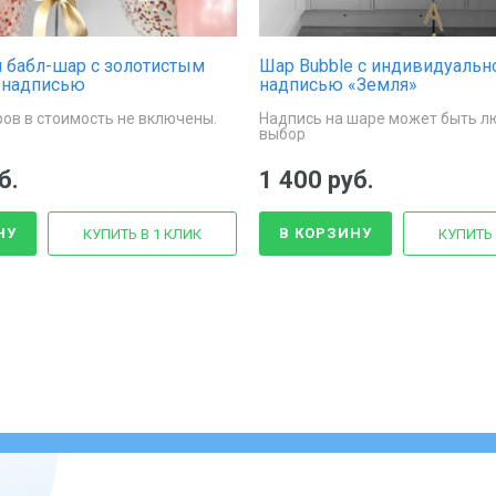
 бабл-шар с золотистым
Шар Bubble с индивидуальн
 надписью
надписью «Земля»
ов в стоимость не включены.
Надпись на шаре может быть лю
выбор
б.
1 400 руб.
НУ
В КОРЗИНУ
КУПИТЬ В 1 КЛИК
КУПИТЬ 