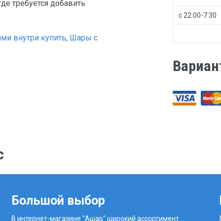
где требуется добавить
с 22:00-7:30
ями внутри купить
,
Шары с
Вариан
с
Большой выбор
В интернет-магазине "Ашар" широкий ассортимент