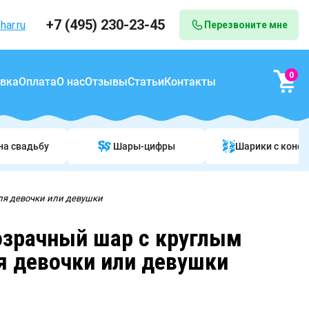
+7 (495) 230-23-45
har.ru
Перезвоните мне
0
вка
Оплата
О нас
Отзывы
Статьи
Контакты
на свадьбу
Шары-цифры
Шарики c конф
ля девочки или девушки
зрачный шар с круглым
я девочки или девушки