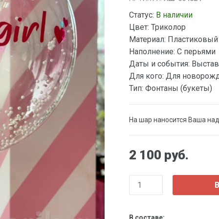
Статус:
В наличии
Цвет:
Триколор
Материал:
Пластиковый
Наполнение:
С перьями
Даты и события:
Выстав
Для кого:
Для новорож
Тип:
Фонтаны (букеты)
На шар наносится Ваша на
2 100 руб.
В
В составе: