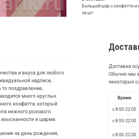
Большой шар с конфетти и и
за шт.
Достав
Доставка ос
чества и вкуса для любого
Обычно мы в
ивидуальной надписи,
некоторых сл
 то поздравление,
аходится много круглых
Время
чного конфетти, который
с 8:00-22:00
нта нежного розового
т изысканности и шарма.
с 8:00-22:00
ения на день рождения,
с 8:00-22:00