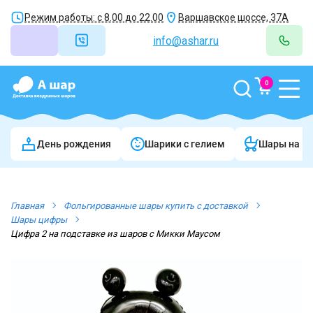
Режим работы: с 8.00 до 22.00
Варшавское шоссе, 37А
info@ashar.ru
0
День рождения
Шарики c гелием
Шары на в
Главная
Фольгированные шары купить с доставкой
Шары цифры
Цифра 2 на подставке из шаров с Микки Маусом