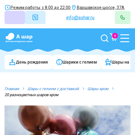
Режим работы: с 8.00 до 22.00
Варшавское шоссе, 37А
info@ashar.ru
0
День рождения
Шарики c гелием
Шары на в
Главная
Шары с гелием с доставкой
Шары-хром
20 разноцветных шаров-хром