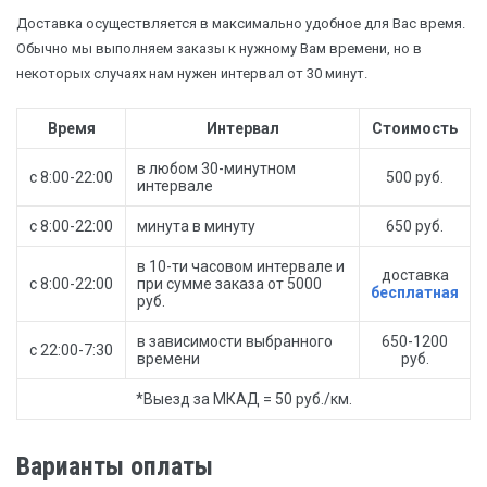
Доставка осуществляется в максимально удобное для Вас время.
Обычно мы выполняем заказы к нужному Вам времени, но в
некоторых случаях нам нужен интервал от 30 минут.
Время
Интервал
Стоимость
в любом 30-минутном
с 8:00-22:00
500 руб.
интервале
с 8:00-22:00
минута в минуту
650 руб.
в 10-ти часовом интервале и
доставка
с 8:00-22:00
при сумме заказа от 5000
бесплатная
руб.
в зависимости выбранного
650-1200
с 22:00-7:30
времени
руб.
*Выезд за МКАД = 50 руб./км.
Варианты оплаты