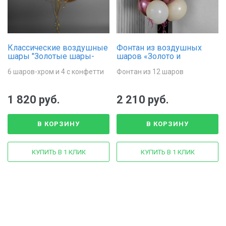
Классические воздушные
Фонтан из воздушных
шары "Золотые шары-
шаров «Золото и
хром и прозрачные с
розовый»
6 шаров-хром и 4 с конфетти
Фонтан из 12 шаров
конфетти"
1 820 руб.
2 210 руб.
В КОРЗИНУ
В КОРЗИНУ
КУПИТЬ В 1 КЛИК
КУПИТЬ В 1 КЛИК