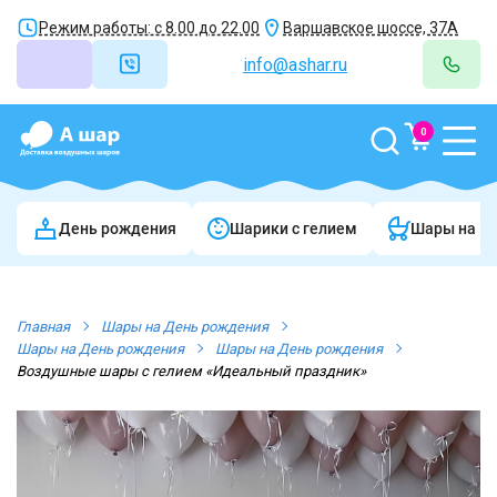
Режим работы: с 8.00 до 22.00
Варшавское шоссе, 37А
info@ashar.ru
0
День рождения
Шарики c гелием
Шары на в
Главная
Шары на День рождения
Шары на День рождения
Шары на День рождения
Воздушные шары с гелием «Идеальный праздник»