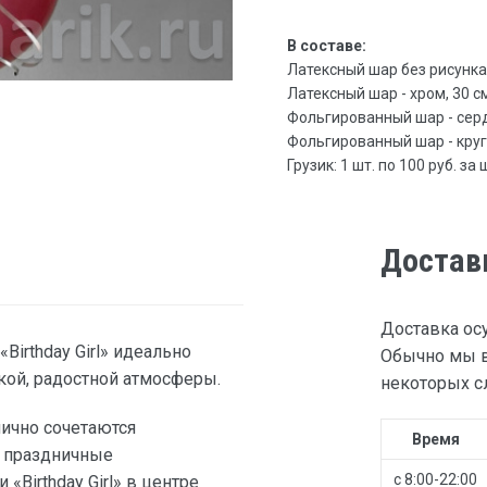
В составе:
Латексный шар без рисунка, 3
Латексный шар - хром, 30 см 
Фольгированный шар - сердце
Фольгированный шар - круг с
Грузик: 1 шт. по 100 руб. за 
Достав
Доставка ос
irthday Girl» идеально
Обычно мы в
кой, радостной атмосферы.
некоторых сл
нично сочетаются
Время
е праздничные
с 8:00-22:00
«Birthday Girl» в центре