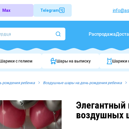
info@as
Max
Telegram
Распродажа
Доста
Шарики c гелием
Шары на выписку
Шарики 
ь рождения ребенка
Воздушные шары на день рождения ребенка
Элегантный 
воздушных ш