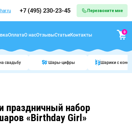
+7 (495) 230-23-45
har.ru
Перезвоните мне
0
вка
Оплата
О нас
Отзывы
Статьи
Контакты
на свадьбу
Шары-цифры
Шарики c конф
и праздничный набор
аров «Birthday Girl»