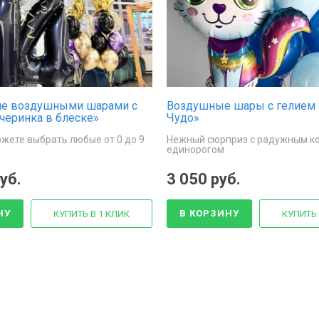
е воздушными шарами с
Воздушные шары с гелием
черинка в блеске»
Чудо»
жете выбрать любые от 0 до 9
Нежный сюрприз с радужным к
единорогом
уб.
3 050 руб.
НУ
В КОРЗИНУ
КУПИТЬ В 1 КЛИК
КУПИТЬ 