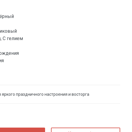
Чёрный
тиковый
, С гелием
ождения
ия
 яркого праздничного настроения и восторга