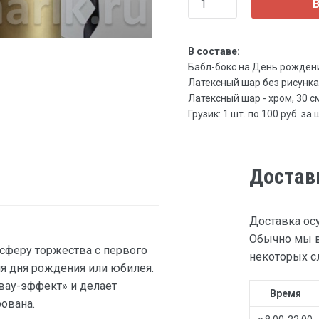
В
В составе:
Бабл-бокс на День рождения
Латексный шар без рисунка, 3
Латексный шар - хром, 30 см 
Грузик: 1 шт. по 100 руб. за 
Достав
Доставка ос
Обычно мы в
сферу торжества с первого
некоторых сл
я дня рождения или юбилея.
вау-эффект» и делает
Время
ована.