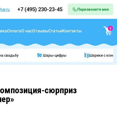
+7 (495) 230-23-45
har.ru
Перезвоните мне
0
вка
Оплата
О нас
Отзывы
Статьи
Контакты
на свадьбу
Шары-цифры
Шарики c конф
композиция-сюрприз
чер»