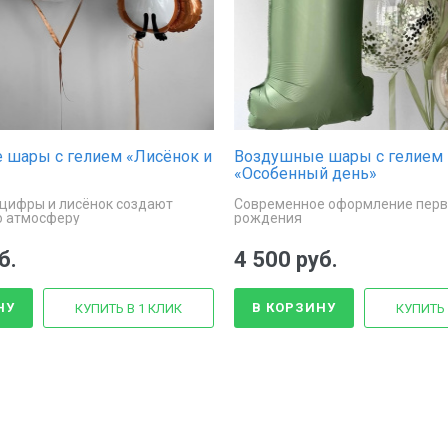
 шары с гелием «Лисёнок и
Воздушные шары с гелием
«Особенный день»
цифры и лисёнок создают
Современное оформление перв
ю атмосферу
рождения
б.
4 500 руб.
НУ
В КОРЗИНУ
КУПИТЬ В 1 КЛИК
КУПИТЬ 