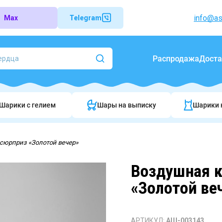
info@as
Max
Telegram
Распродажа
Доста
Шарики c гелием
Шары на выписку
Шарики 
сюрприз «Золотой вечер»
Воздушная 
«Золотой ве
АРТИКУЛ:
АШ-003143