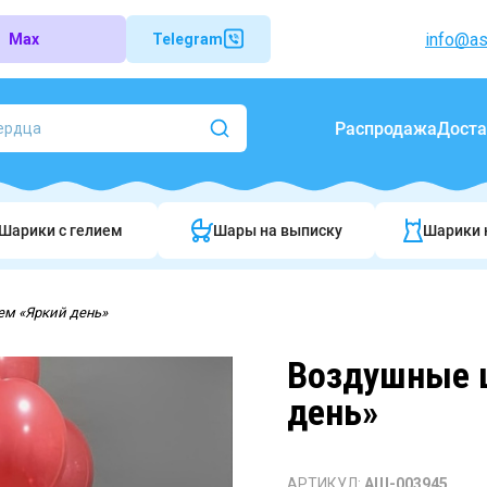
info@as
Max
Telegram
Распродажа
Доста
Шарики c гелием
Шары на выписку
Шарики 
ем «Яркий день»
Воздушные 
день»
АРТИКУЛ:
АШ-003945