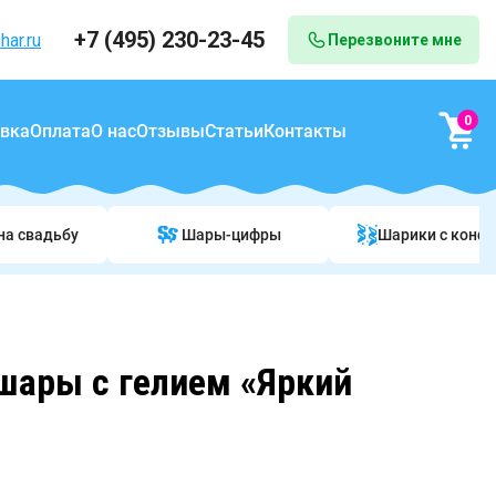
+7 (495) 230-23-45
har.ru
Перезвоните мне
0
вка
Оплата
О нас
Отзывы
Статьи
Контакты
на свадьбу
Шары-цифры
Шарики c конф
шары с гелием «Яркий