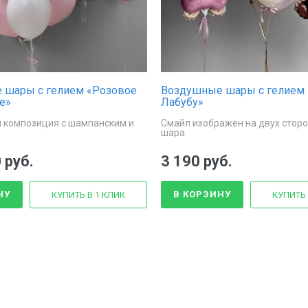
 шары с гелием «Розовое
Воздушные шары с гелием 
е»
Лабубу»
 композиция с шампанским и
Смайл изображен на двух стор
шара
 руб.
3 190 руб.
НУ
В КОРЗИНУ
КУПИТЬ В 1 КЛИК
КУПИТЬ 