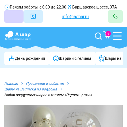
Режим работы: с 8.00 до 22.00
Варшавское шоссе, 37А
info@ashar.ru
0
День рождения
Шарики c гелием
Шары на в
Главная
Праздники и события
Шары на Выписка из роддома
Набор воздушных шаров с гелием «Радость дома»